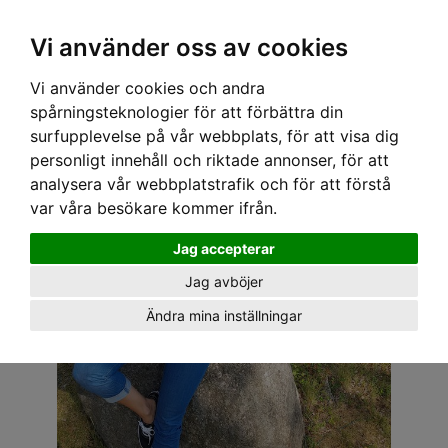
OM OSS & KONTAKT
KÖPVILLKOR
Kr
Vi använder oss av cookies
Vi använder cookies och andra
Hem
›
DAM
›
PLUS-STORLEKAR
› SPEEDY MIKE TOPP - BETTY SVART M. RÖDA PRICKAR
spårningsteknologier för att förbättra din
surfupplevelse på vår webbplats, för att visa dig
personligt innehåll och riktade annonser, för att
analysera vår webbplatstrafik och för att förstå
var våra besökare kommer ifrån.
Jag accepterar
Jag avböjer
Ändra mina inställningar