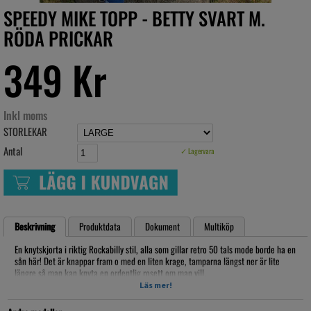
SPEEDY MIKE TOPP - BETTY SVART M.
RÖDA PRICKAR
349 Kr
Inkl moms
STORLEKAR
Antal
✓ Lagervara
Beskrivning
Produktdata
Dokument
Multiköp
En knytskjorta i riktig Rockabilly stil, alla som gillar retro 50 tals mode borde ha en
sån här! Det är knappar fram o med en liten krage, tamparna längst ner är lite
längre så man kan knyta en ordentlig rosett om man vill.
Toppen går oxå att använda instoppad i t.ex. en kjol eller byxa om man vill.
Läs mer!
Material: 100% Bomull, tvättas i 40grader, EJ torktumling, hängtorka, stryka på 2
prickar.