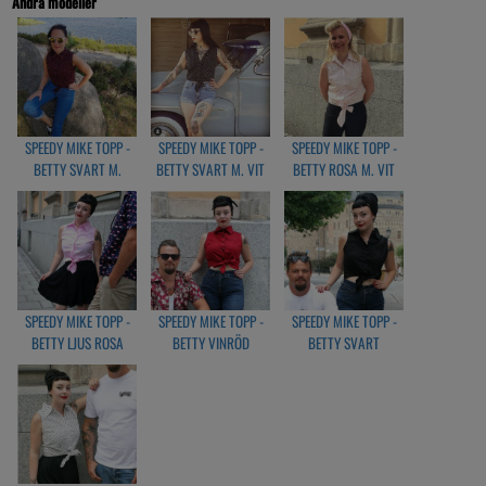
Andra modeller
Måttlista
SMALL
Byst: 86cm
Längd från axel: 45cm
MEDIUM
SPEEDY MIKE TOPP -
SPEEDY MIKE TOPP -
SPEEDY MIKE TOPP -
Byst: 98cm
BETTY SVART M.
BETTY SVART M. VIT
BETTY ROSA M. VIT
Längd från axel: 48cm
RÖDA PRICKAR
PRICKAR
RUTIG
LARGE
Byst: 104cm
Längd från axel: 54cm
X-LARGE
Byst: 106cm
SPEEDY MIKE TOPP -
SPEEDY MIKE TOPP -
SPEEDY MIKE TOPP -
Längd från axel: 56cm
BETTY LJUS ROSA
BETTY VINRÖD
BETTY SVART
2X-LARGE
Byst: 116cm
Längd från axel: 58cm
3X-LARGE
Byst: 122cm
Längd från axel: 60 cm