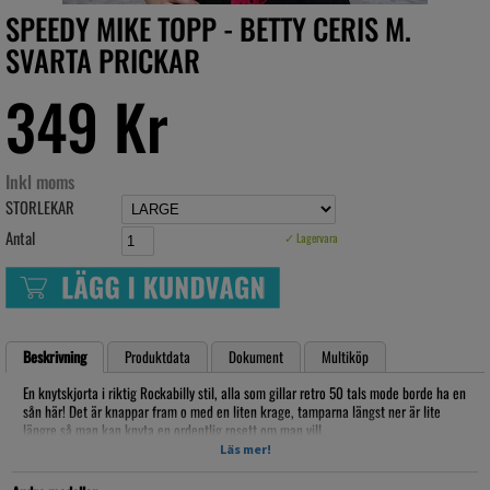
SPEEDY MIKE TOPP - BETTY CERIS M.
SVARTA PRICKAR
349 Kr
Inkl moms
STORLEKAR
Antal
✓ Lagervara
Beskrivning
Produktdata
Dokument
Multiköp
En knytskjorta i riktig Rockabilly stil, alla som gillar retro 50 tals mode borde ha en
sån här! Det är knappar fram o med en liten krage, tamparna längst ner är lite
längre så man kan knyta en ordentlig rosett om man vill.
Toppen går oxå att använda instoppad i t.ex. en kjol eller byxa om man vill.
Läs mer!
Material: 100% Bomull, tvättas i 40grader, EJ torktumling, hängtorka, stryka på 2
prickar.