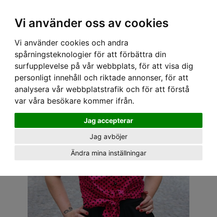
OM OSS & KONTAKT
KÖPVILLKOR
Kr
Vi använder oss av cookies
Vi använder cookies och andra
Hem
›
DAM
›
PLUS-STORLEKAR
› SPEEDY MIKE TOPP - BETTY CERIS M. SVARTA PRICKAR
spårningsteknologier för att förbättra din
surfupplevelse på vår webbplats, för att visa dig
personligt innehåll och riktade annonser, för att
analysera vår webbplatstrafik och för att förstå
var våra besökare kommer ifrån.
Jag accepterar
Jag avböjer
Ändra mina inställningar