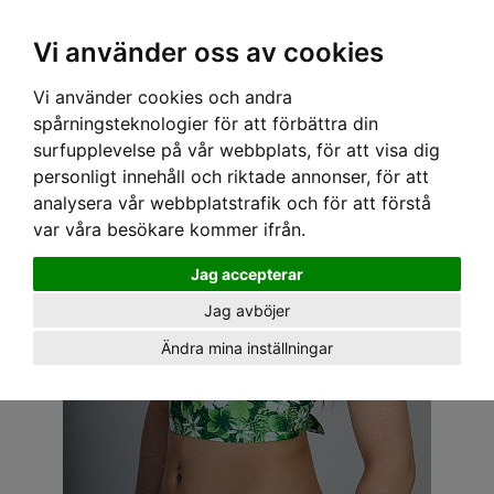
OM OSS & KONTAKT
KÖPVILLKOR
Kr
Vi använder oss av cookies
Vi använder cookies och andra
Hem
›
DAM
›
TOPPAR
› SPEEDY MIKE SOLTOPP - DONNA HAWAII GRÖN
spårningsteknologier för att förbättra din
surfupplevelse på vår webbplats, för att visa dig
personligt innehåll och riktade annonser, för att
analysera vår webbplatstrafik och för att förstå
var våra besökare kommer ifrån.
Jag accepterar
Jag avböjer
Ändra mina inställningar