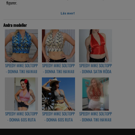
figurer.
Till kjol en eller hög midja på byxorna.
Läs mer!
40 grader tvätt
Andra modeller
Hängtorkas
Strykas på 2 pickar
Small
framsida: 33cm
kupan är: 17cm bred 21cm hög
SPEEDY MIKE SOLTOPP
SPEEDY MIKE SOLTOPP
SPEEDY MIKE SOLTOPP
Medium
- DONNA TIKI HAWAII
- DONNA TIKI HAWAII
- DONNA SATIN RÖDA
framsida: 38cm
BLÅ
VIT
kupan är: 19cm bred 21cm hög
Large
framsida: 41cm
kupan är: 21cm bred 24cm hög
X-Large
SPEEDY MIKE SOLTOPP
SPEEDY MIKE SOLTOPP
SPEEDY MIKE SOLTOPP
framsida: 43cm
- DONNA 60S RUTA
- DONNA 60S RUTA
- DONNA TIKI HAWAII
kupan är: 22cm bred 24cm hög
RÖDA
SVART
RÖD