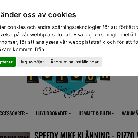
vänder oss av cookies
er cookies och andra spårningsteknologier för att förbättr
velse på vår webbplats, för att visa dig personligt innehåll
nnonser, för att analysera vår webbplatstrafik och för att fö
ökare kommer ifrån.
pterar
Jag avböjer
Ändra mina inställningar
CCESSOARER
HUVUDBONADER
HEMMET & BILEN
VARUMÄ
SPEEDY MIKE KLÄNNING - RIZZO