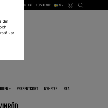
OM OSS & KONTAKT
KÖPVILLKOR
Kr
a din
 och
rstå var
RKEN
PRESENTKORT
NYHETER
REA
 VINRÖD