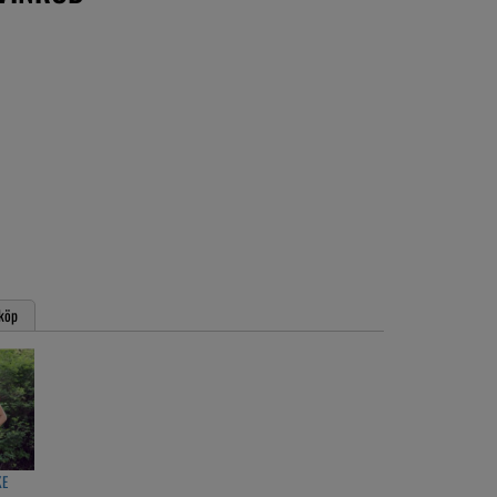
köp
KE