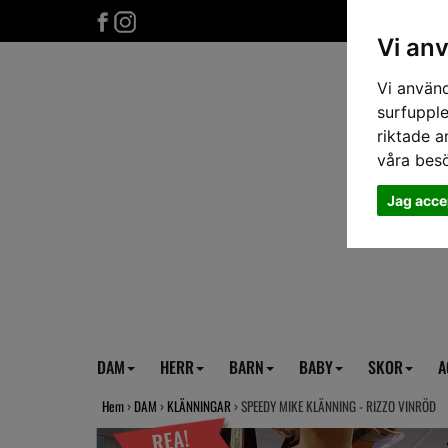
Vi an
Vi använd
surfupple
riktade a
våra bes
Jag acce
DAM
HERR
BARN
BABY
SKOR
A
Hem
›
DAM
›
KLÄNNINGAR
› SPEEDY MIKE KLÄNNING - RIZZO VINRÖD