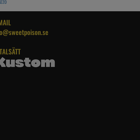
IZZO
Å
MAIL
fo@sweetpoison.se
TALSÄTT