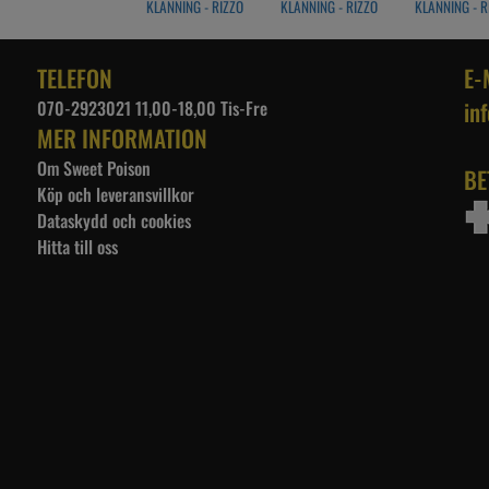
KLÄNNING - RIZZO
KLÄNNING - RIZZO
KLÄNNING - R
ARME GRÖN
ANKARE
HAWAII BL
TELEFON
E-
070-2923021 11,00-18,00 Tis-Fre
in
MER INFORMATION
Om Sweet Poison
BE
Köp och leveransvillkor
Dataskydd och cookies
Hitta till oss