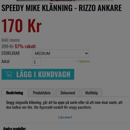
SPEEDY MIKE KLÄNNING - RIZZO ANKARE
170 Kr
Inkl moms
399 Kr
57% rabatt
STORLEKAR
Antal
✓ Lagervara
Beskrivning
Produktdata
Dokument
Multiköp
Snygg singoalla klänning, går att ha uppe på axeln eller så att man visar axeln, att
den halkar ner lite, lite figursydd modell för snygg passform.
100% POLYESTER
Läs mer!
30 graders tvätt
Andra modeller