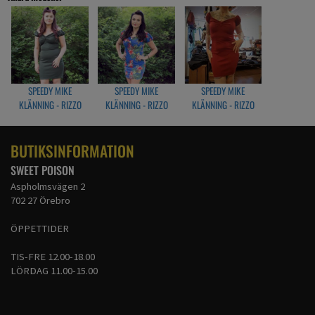
SPEEDY MIKE
SPEEDY MIKE
SPEEDY MIKE
KLÄNNING - RIZZO
KLÄNNING - RIZZO
KLÄNNING - RIZZO
ARME GRÖN
HAWAII BLÅ
VINRÖD
BUTIKSINFORMATION
SWEET POISON
Aspholmsvägen 2
702 27 Örebro
ÖPPETTIDER
TIS-FRE 12.00-18.00
LÖRDAG 11.00-15.00