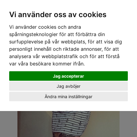
OM OSS & KONTAKT
KÖPVILLKOR
Kr
Vi använder oss av cookies
Vi använder cookies och andra
Hem
›
DAM
›
KLÄNNINGAR
› SPEEDY MIKE KLÄNNING - RIZZO ANKARE
spårningsteknologier för att förbättra din
surfupplevelse på vår webbplats, för att visa dig
personligt innehåll och riktade annonser, för att
analysera vår webbplatstrafik och för att förstå
var våra besökare kommer ifrån.
Jag accepterar
Jag avböjer
Ändra mina inställningar