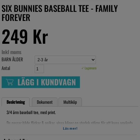
SIX BUNNIES BASEBALL TEE - FAMILY
FOREVER
249 Kr
Inkl moms
BARN ÅLDER
Antal
✓ Lagervara
Beskrivning
Dokument
Multiköp
3/4 ärm baseball tee, med print.
De passar både flickar & pojkar, vissa köper en storlek större för att kuna använda
de mer som en tunika till leggings!
Läs mer!
Bra i storlekarna.