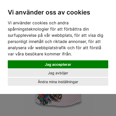
OM OSS & KONTAKT
KÖPVILLKOR
Kr
Vi använder oss av cookies
Vi använder cookies och andra
Hem
›
BARN
›
BASEBALLTRÖJOR
› SIX BUNNIES BASEBALL TEE - FAMILY FOREVER
spårningsteknologier för att förbättra din
surfupplevelse på vår webbplats, för att visa dig
personligt innehåll och riktade annonser, för att
analysera vår webbplatstrafik och för att förstå
var våra besökare kommer ifrån.
Jag accepterar
Jag avböjer
Ändra mina inställningar