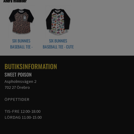
Andra modeller
SIX BUNNIES
SIX BUNNIES
BASEBALL TEE -
BASEBALL TEE - CUTE
LEOPARD TAN
FLASH
BUTIKSINFORMATION
SWEET POISON
Aspholmsvägen 2
702 27 Örebro
ÖPPETTIDER
TIS-FRE 12.00-18.00
LÖRDAG 11.00-15.00