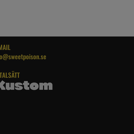
MAIL
fo@sweetpoison.se
TALSÄTT