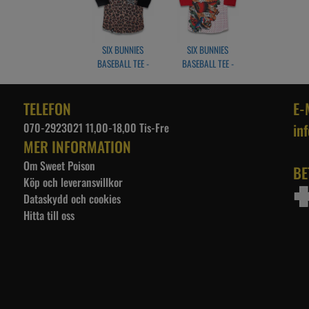
SIX BUNNIES
SIX BUNNIES
BASEBALL TEE -
BASEBALL TEE -
LEOPARD TAN
FAMILY FOREVER
TELEFON
E-
070-2923021 11,00-18,00 Tis-Fre
in
MER INFORMATION
Om Sweet Poison
BE
Köp och leveransvillkor
Dataskydd och cookies
Hitta till oss