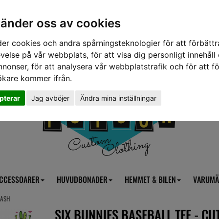
vänder oss av cookies
er cookies och andra spårningsteknologier för att förbättr
velse på vår webbplats, för att visa dig personligt innehåll
nnonser, för att analysera vår webbplatstrafik och för att fö
ökare kommer ifrån.
pterar
Jag avböjer
Ändra mina inställningar
CCESSOARER
HUVUDBONADER
HEMMET & BILEN
VARUMÄ
LASH
SIX BUNNIES BASEBALL TEE - CU