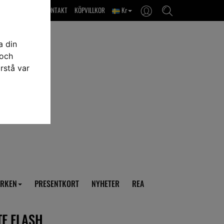
OM OSS & KONTAKT
KÖPVILLKOR
Kr
a din
 och
rstå var
RKEN
PRESENTKORT
NYHETER
REA
TE FLASH