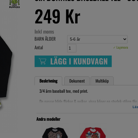
249 Kr
Inkl moms
BARN ÅLDER
Antal
✓ Lagervara
Beskrivning
Dokument
Multiköp
3/4 ärm baseball tee, med print.
De passar både flickar & pojkar, vissa köper en storlek större för
Bra i storlekarna.
Läs
Andra modeller