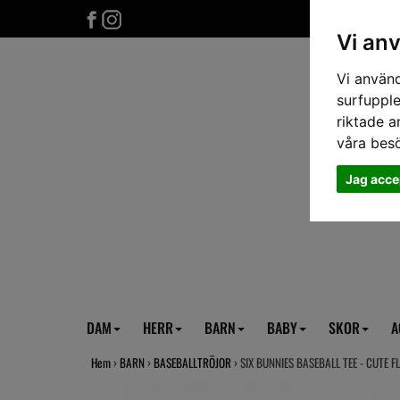
Vi an
Vi använd
surfupple
riktade a
våra bes
Jag acce
DAM
HERR
BARN
BABY
SKOR
A
Hem
›
BARN
›
BASEBALLTRÖJOR
› SIX BUNNIES BASEBALL TEE - CUTE F