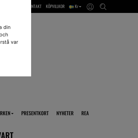
OM OSS & KONTAKT
KÖPVILLKOR
Kr
a din
 och
rstå var
RKEN
PRESENTKORT
NYHETER
REA
VART