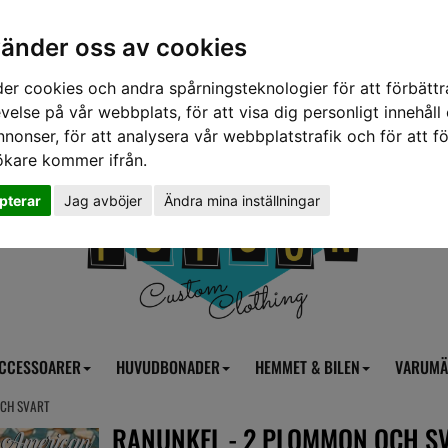
vänder oss av cookies
er cookies och andra spårningsteknologier för att förbättr
velse på vår webbplats, för att visa dig personligt innehåll
nnonser, för att analysera vår webbplatstrafik och för att fö
ökare kommer ifrån.
pterar
Jag avböjer
Ändra mina inställningar
CCESSOARER
HUVUDBONADER
HEMMET & BILEN
VARUMÄ
OCH SVART
RANUNKEL - 2 PLOMMON OCH S