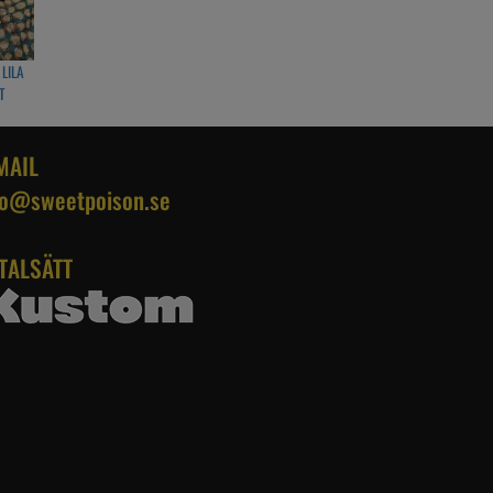
 LILA
T
MAIL
fo@sweetpoison.se
TALSÄTT