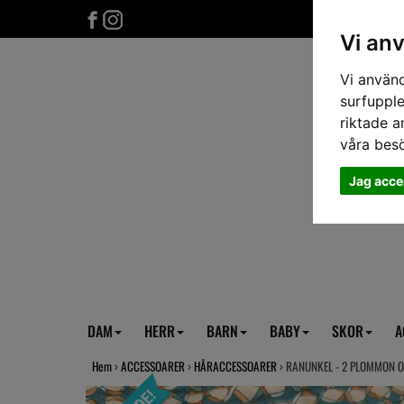
Vi an
Vi använd
surfupple
riktade a
våra bes
Jag acce
DAM
HERR
BARN
BABY
SKOR
A
Hem
›
ACCESSOARER
›
HÅRACCESSOARER
› RANUNKEL - 2 PLOMMON 