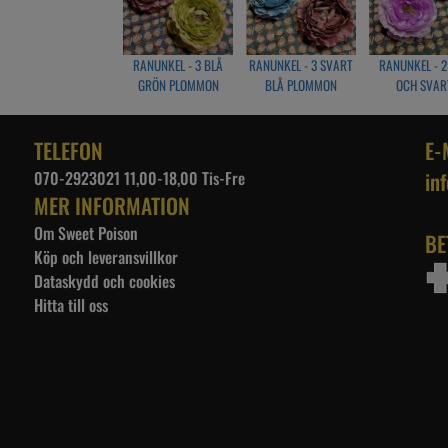
RANUNKEL - 3 BLÅ
RANUNKEL - 3 SVART
RANUNKEL - 2
GRÖN PLOMMON
BLÅ PLOMMON
OCH SVAR
TELEFON
E-
070-2923021 11,00-18,00 Tis-Fre
in
MER INFORMATION
Om Sweet Poison
BE
Köp och leveransvillkor
Dataskydd och cookies
Hitta till oss