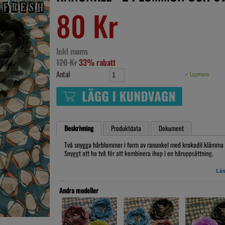
80 Kr
Inkl moms
120 Kr
33% rabatt
Antal
✓ Lagervara
Beskrivning
Produktdata
Dokument
Två snygga hårblommor i form av ranunkel med krokodil klämma 
Snyggt att ha två för att kombinera ihop i en håruppsättning.
den är ca. 10cm i diameter
Läs
Artikelnr: lb17032
Andra modeller