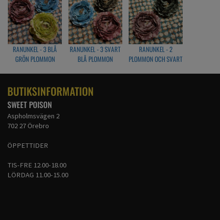
RANUNKEL - 3 BLÅ
RANUNKEL - 3 SVART
RANUNKEL - 2
GRÖN PLOMMON
BLÅ PLOMMON
PLOMMON OCH SVART
BUTIKSINFORMATION
SWEET POISON
Aspholmsvägen 2
702 27 Örebro
ÖPPETTIDER
TIS-FRE 12.00-18.00
LÖRDAG 11.00-15.00