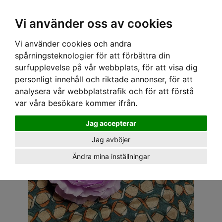
OM OSS & KONTAKT
KÖPVILLKOR
Kr
Vi använder oss av cookies
Vi använder cookies och andra
Hem
›
ACCESSOARER
›
HÅRACCESSOARER
› RANUNKEL - 2 LILA OCH SVART
spårningsteknologier för att förbättra din
surfupplevelse på vår webbplats, för att visa dig
personligt innehåll och riktade annonser, för att
analysera vår webbplatstrafik och för att förstå
var våra besökare kommer ifrån.
Jag accepterar
Jag avböjer
Ändra mina inställningar