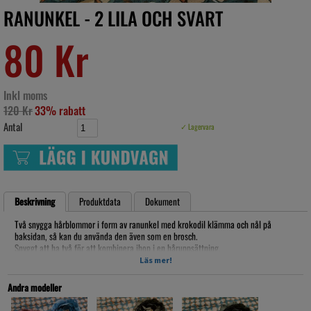
RANUNKEL - 2 LILA OCH SVART
80 Kr
Inkl moms
120 Kr
33% rabatt
Antal
✓ Lagervara
Beskrivning
Produktdata
Dokument
Två snygga hårblommor i form av ranunkel med krokodil klämma och nål på
baksidan, så kan du använda den även som en brosch.
Snyggt att ha två för att kombinera ihop i en håruppsättning.
Läs mer!
den är ca. 10cm i diameter
Artikelnr: lb17030
Andra modeller