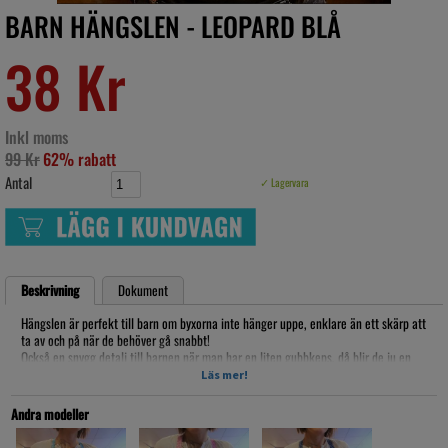
BARN HÄNGSLEN - LEOPARD BLÅ
38 Kr
Inkl moms
99 Kr
62% rabatt
Antal
✓ Lagervara
Beskrivning
Dokument
Hängslen är perfekt till barn om byxorna inte hänger uppe, enklare än ett skärp att
ta av och på när de behöver gå snabbt!
Också en snygg detalj till barnen när man har en liten gubbkeps, då blir de ju en
sån härlig lillgamal look!
Läs mer!
Dessa hänslen fungerar på både barn och vuxen, de går att korta av till barn!
Andra modeller
Artikelnr: HHÄ118015