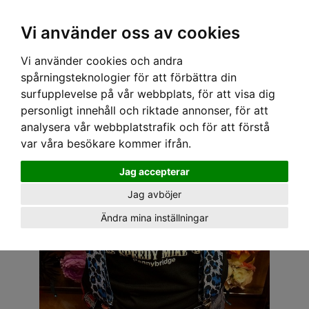
OM OSS & KONTAKT
KÖPVILLKOR
Kr
Vi använder oss av cookies
Vi använder cookies och andra
Hem
›
BARN
›
HÄNGSLEN
› BARN HÄNGSLEN - LEOPARD BLÅ
spårningsteknologier för att förbättra din
surfupplevelse på vår webbplats, för att visa dig
personligt innehåll och riktade annonser, för att
analysera vår webbplatstrafik och för att förstå
var våra besökare kommer ifrån.
Jag accepterar
Jag avböjer
Ändra mina inställningar