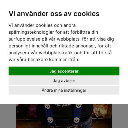
OM OSS & KONTAKT
KÖPVILLKOR
Kr
Vi använder oss av cookies
Vi använder cookies och andra
Hem
›
BARN
›
HÄNGSLEN
› BARN HÄNGSLEN - DÖSKALLE BLÅ
spårningsteknologier för att förbättra din
surfupplevelse på vår webbplats, för att visa dig
personligt innehåll och riktade annonser, för att
analysera vår webbplatstrafik och för att förstå
var våra besökare kommer ifrån.
Jag accepterar
Jag avböjer
Ändra mina inställningar