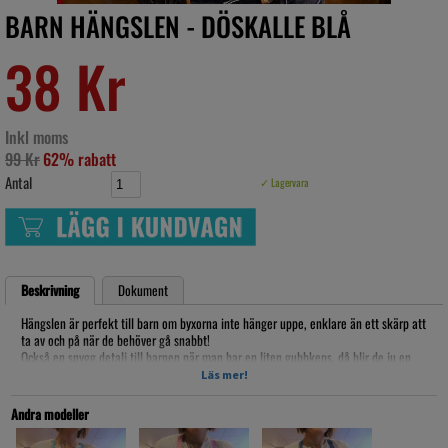
BARN HÄNGSLEN - DÖSKALLE BLÅ
38 Kr
Inkl moms
99 Kr
62% rabatt
Antal
✓ Lagervara
Beskrivning
Dokument
Hängslen är perfekt till barn om byxorna inte hänger uppe, enklare än ett skärp att
ta av och på när de behöver gå snabbt!
Också en snygg detalj till barnen när man har en liten gubbkeps, då blir de ju en
sån härlig lillgamal look!
Läs mer!
Dessa hänslen fungerar på både barn och vuxen, de går att korta av till barn!
Andra modeller
Artikelnr: HHÄ118014