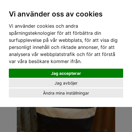
OM OSS & KONTAKT
KÖPVILLKOR
Kr
Vi använder oss av cookies
Vi använder cookies och andra
Hem
›
ACCESSOARER
›
VÄSKOR
› VINTAGE VÄSKA - STRIP BLÅ
spårningsteknologier för att förbättra din
surfupplevelse på vår webbplats, för att visa dig
personligt innehåll och riktade annonser, för att
analysera vår webbplatstrafik och för att förstå
var våra besökare kommer ifrån.
Jag accepterar
Jag avböjer
Ändra mina inställningar