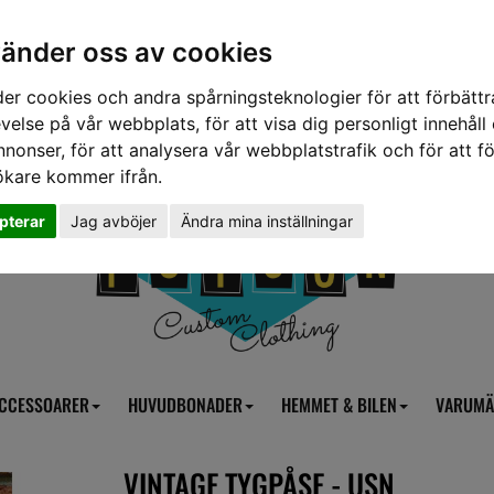
vänder oss av cookies
er cookies och andra spårningsteknologier för att förbättr
velse på vår webbplats, för att visa dig personligt innehåll
nnonser, för att analysera vår webbplatstrafik och för att fö
ökare kommer ifrån.
pterar
Jag avböjer
Ändra mina inställningar
CCESSOARER
HUVUDBONADER
HEMMET & BILEN
VARUMÄ
VINTAGE TYGPÅSE - USN