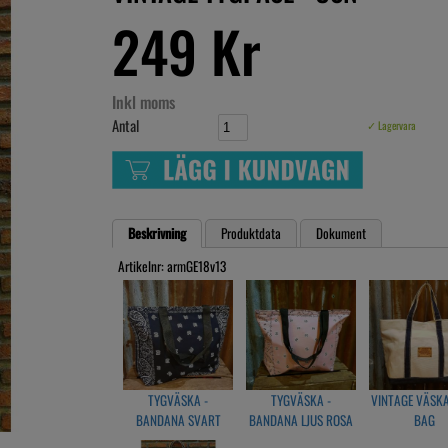
249 Kr
Inkl moms
Antal
✓ Lagervara
Beskrivning
Produktdata
Dokument
Artikelnr: armGE18v13
TYGVÄSKA -
TYGVÄSKA -
VINTAGE VÄSKA
BANDANA SVART
BANDANA LJUS ROSA
BAG