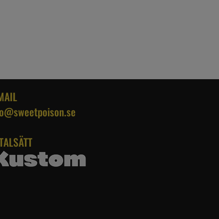
MAIL
fo@sweetpoison.se
TALSÄTT