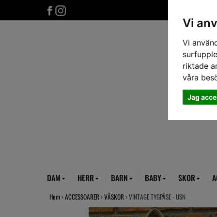
Vi an
Vi använd
surfupple
riktade a
våra bes
Jag acce
DAM
HERR
BARN
BABY
SKOR
A
Hem
›
ACCESSOARER
›
VÄSKOR
› VINTAGE TYGPÅSE - USN