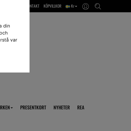
OM OSS & KONTAKT
KÖPVILLKOR
Kr
a din
 och
rstå var
RKEN
PRESENTKORT
NYHETER
REA