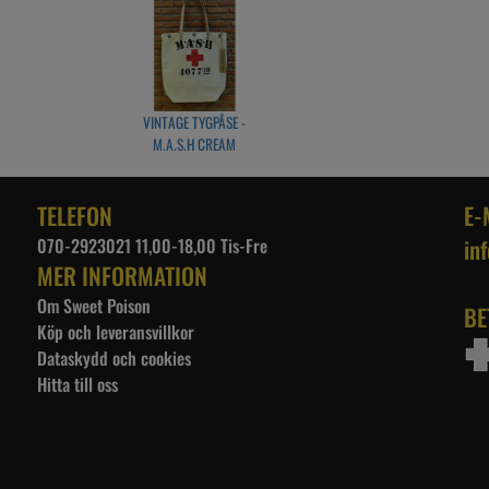
VINTAGE TYGPÅSE -
M.A.S.H CREAM
TELEFON
E-
070-2923021 11,00-18,00 Tis-Fre
in
MER INFORMATION
Om Sweet Poison
BE
Köp och leveransvillkor
Dataskydd och cookies
Hitta till oss