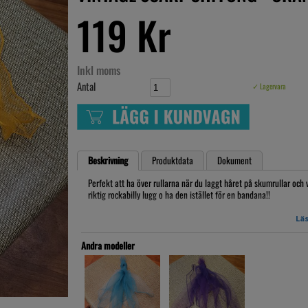
119 Kr
Inkl moms
Antal
✓ Lagervara
Beskrivning
Produktdata
Dokument
Perfekt att ha över rullarna när du laggt håret på skumrullar och 
riktig rockabilly lugg o ha den istället för en bandana!!
VINTAGER - begagnad, alltså inte ny, skavanker medföljer!
Läs
70X70cm
100%Polyester
Andra modeller
Artikelnr: SCARF019