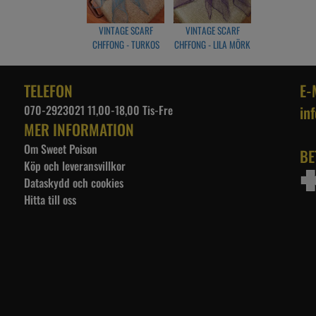
VINTAGE SCARF
VINTAGE SCARF
CHFFONG - TURKOS
CHFFONG - LILA MÖRK
TELEFON
E-
070-2923021 11,00-18,00 Tis-Fre
in
MER INFORMATION
Om Sweet Poison
BE
Köp och leveransvillkor
Dataskydd och cookies
Hitta till oss