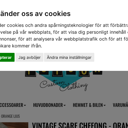
vänder oss av cookies
er cookies och andra spårningsteknologier för att förbättr
velse på vår webbplats, för att visa dig personligt innehåll
nnonser, för att analysera vår webbplatstrafik och för att fö
ökare kommer ifrån.
pterar
Jag avböjer
Ändra mina inställningar
CCESSOARER
HUVUDBONADER
HEMMET & BILEN
VARUMÄ
- ORANGE LJUS
VINTAGE SCARF CHFFONG - ORA