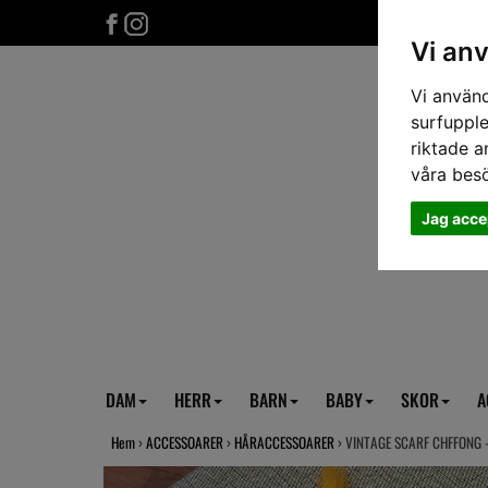
Vi an
Vi använd
surfupple
riktade a
våra bes
Jag acce
DAM
HERR
BARN
BABY
SKOR
A
Hem
›
ACCESSOARER
›
HÅRACCESSOARER
› VINTAGE SCARF CHFFONG 