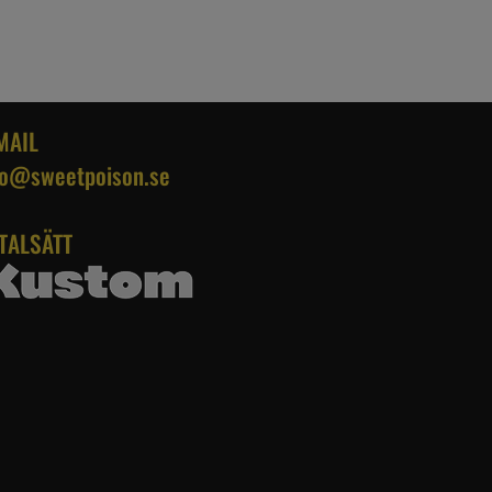
MAIL
fo@sweetpoison.se
TALSÄTT