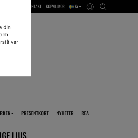
OM OSS & KONTAKT
KÖPVILLKOR
Kr
a din
 och
rstå var
RKEN
PRESENTKORT
NYHETER
REA
NGE LJUS