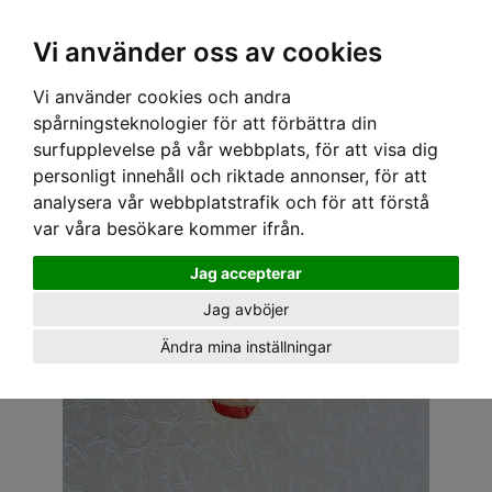
OM OSS & KONTAKT
KÖPVILLKOR
Kr
Vi använder oss av cookies
Vi använder cookies och andra
Hem
›
ACCESSOARER
›
BROSCH
› VINTAGE PINN - NALLE BJÖRN 3
spårningsteknologier för att förbättra din
surfupplevelse på vår webbplats, för att visa dig
personligt innehåll och riktade annonser, för att
analysera vår webbplatstrafik och för att förstå
var våra besökare kommer ifrån.
Jag accepterar
Jag avböjer
Ändra mina inställningar