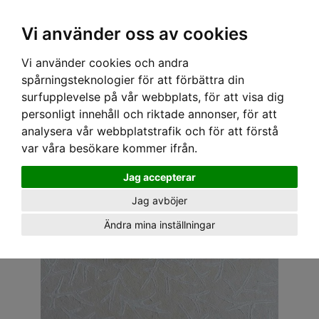
OM OSS & KONTAKT
KÖPVILLKOR
Kr
Vi använder oss av cookies
Vi använder cookies och andra
Hem
›
ACCESSOARER
›
BROSCH
› VINTAGE PINN - BIL 4
spårningsteknologier för att förbättra din
surfupplevelse på vår webbplats, för att visa dig
personligt innehåll och riktade annonser, för att
analysera vår webbplatstrafik och för att förstå
var våra besökare kommer ifrån.
Jag accepterar
Jag avböjer
Ändra mina inställningar