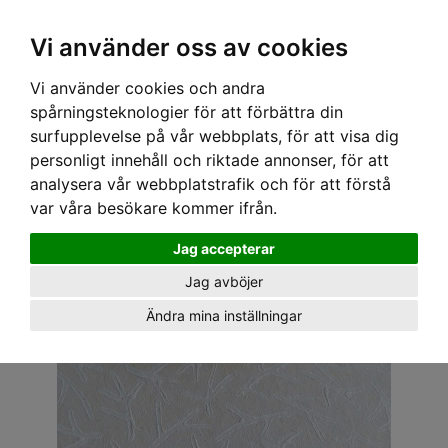
OM OSS & KONTAKT
KÖPVILLKOR
Kr
Vi använder oss av cookies
Vi använder cookies och andra
Hem
›
ACCESSOARER
›
BROSCH
› VINTAGE PINN - BIL 20
spårningsteknologier för att förbättra din
surfupplevelse på vår webbplats, för att visa dig
personligt innehåll och riktade annonser, för att
analysera vår webbplatstrafik och för att förstå
var våra besökare kommer ifrån.
Jag accepterar
Jag avböjer
Ändra mina inställningar