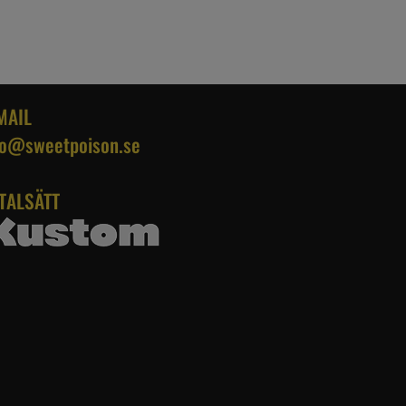
MAIL
fo@sweetpoison.se
TALSÄTT