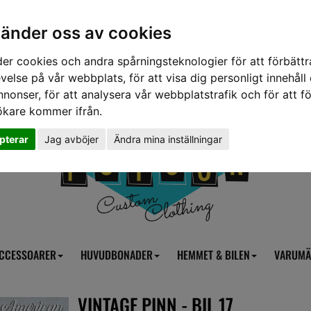
vänder oss av cookies
er cookies och andra spårningsteknologier för att förbättr
velse på vår webbplats, för att visa dig personligt innehåll
nnonser, för att analysera vår webbplatstrafik och för att fö
ökare kommer ifrån.
pterar
Jag avböjer
Ändra mina inställningar
CCESSOARER
HUVUDBONADER
HEMMET & BILEN
VARUMÄ
VINTAGE PINN - BIL 17