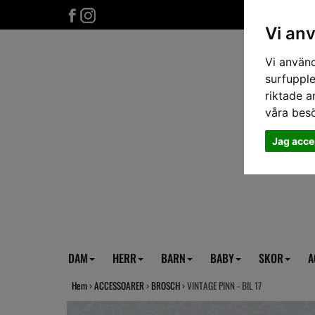
Vi an
Vi använd
surfupple
riktade a
våra bes
Jag acce
DAM
HERR
BARN
BABY
SKOR
A
Hem
›
ACCESSOARER
›
BROSCH
› VINTAGE PINN - BIL 17