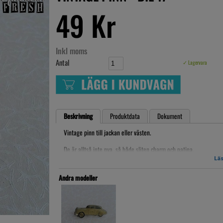
49 Kr
Inkl moms
Antal
✓ Lagervara
Beskrivning
Produktdata
Dokument
Vintage pinn till jackan eller västen.
De är alltså inte nya, så både sliten charm och patina.
Läs
ca. 2-2,5cm bred
Artikelnr: pinAF18.54
Andra modeller