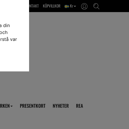
OM OSS & KONTAKT
KÖPVILLKOR
Kr
a din
 och
rstå var
RKEN
PRESENTKORT
NYHETER
REA