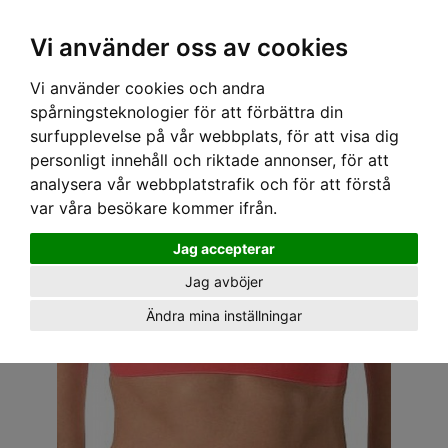
OM OSS & KONTAKT
KÖPVILLKOR
Kr
Vi använder oss av cookies
Vi använder cookies och andra
Hem
›
ALLA REAVAROR
› VANS TOPP - SCRAPE BAND KORALL
spårningsteknologier för att förbättra din
surfupplevelse på vår webbplats, för att visa dig
personligt innehåll och riktade annonser, för att
analysera vår webbplatstrafik och för att förstå
var våra besökare kommer ifrån.
Jag accepterar
Jag avböjer
Ändra mina inställningar