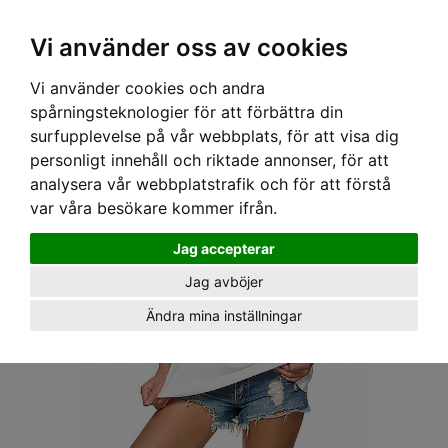
OM OSS & KONTAKT
KÖPVILLKOR
Kr
Vi använder oss av cookies
Vi använder cookies och andra
Hem
›
DAM
›
TOPPAR
› VANS GIRLY LINNE - BOYFRIEND FIT OFF THE WALL
spårningsteknologier för att förbättra din
surfupplevelse på vår webbplats, för att visa dig
personligt innehåll och riktade annonser, för att
analysera vår webbplatstrafik och för att förstå
var våra besökare kommer ifrån.
Jag accepterar
Jag avböjer
Ändra mina inställningar