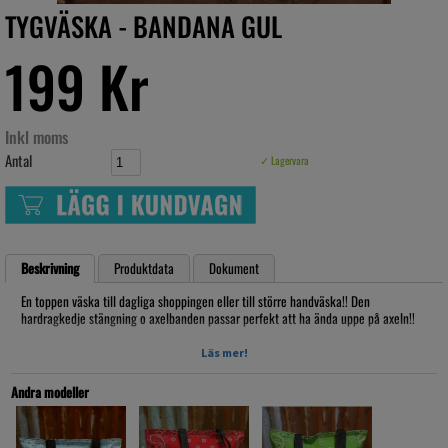
TYGVÄSKA - BANDANA GUL
199 Kr
Inkl moms
Antal
✓ Lagervara
Beskrivning
Produktdata
Dokument
En toppen väska till dagliga shoppingen eller till större handväska!! Den
hardragkedje stängning o axelbanden passar perfekt att ha ända uppe på axeln!!
Mått:
Läs mer!
Bredd:
Höjd:
Andra modeller
Bredd: 10cm
Artikelnr: BANVÄS26