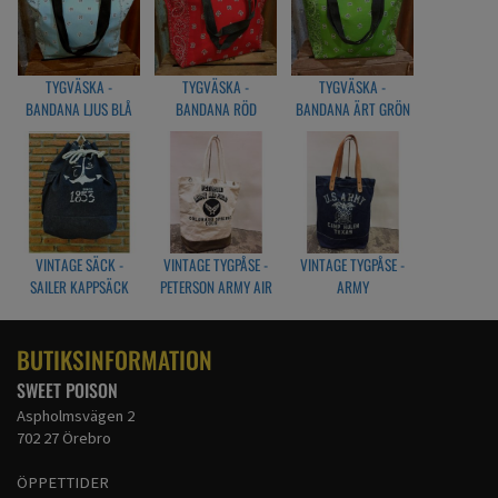
TYGVÄSKA -
TYGVÄSKA -
TYGVÄSKA -
BANDANA LJUS BLÅ
BANDANA RÖD
BANDANA ÄRT GRÖN
VINTAGE SÄCK -
VINTAGE TYGPÅSE -
VINTAGE TYGPÅSE -
SAILER KAPPSÄCK
PETERSON ARMY AIR
ARMY
BLÅ
FIELD
BUTIKSINFORMATION
SWEET POISON
Aspholmsvägen 2
702 27 Örebro
ÖPPETTIDER