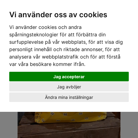
OM OSS & KONTAKT
KÖPVILLKOR
Kr
Vi använder oss av cookies
Vi använder cookies och andra
Hem
›
ACCESSOARER
›
VÄSKOR
› TYGVÄSKA - BANDANA GUL
spårningsteknologier för att förbättra din
surfupplevelse på vår webbplats, för att visa dig
personligt innehåll och riktade annonser, för att
analysera vår webbplatstrafik och för att förstå
var våra besökare kommer ifrån.
Jag accepterar
Jag avböjer
Ändra mina inställningar