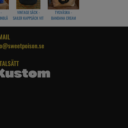
-
VINTAGE SÄCK -
TYGVÄSKA -
INBLÅ
SAILER KAPPSÄCK VIT
BANDANA CREAM
MAIL
fo@sweetpoison.se
TALSÄTT