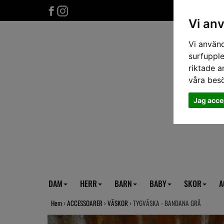
Vi an
Vi använd
surfupple
riktade a
våra bes
Jag acce
DAM
HERR
BARN
BABY
SKOR
A
Hem
›
ACCESSOARER
›
VÄSKOR
› TYGVÄSKA - BANDANA GRÅ