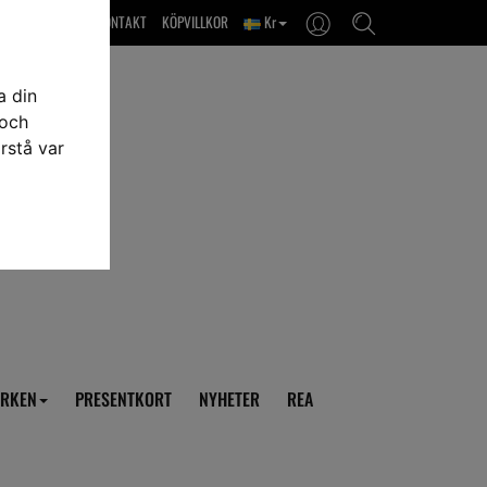
OM OSS & KONTAKT
KÖPVILLKOR
Kr
a din
 och
rstå var
RKEN
PRESENTKORT
NYHETER
REA