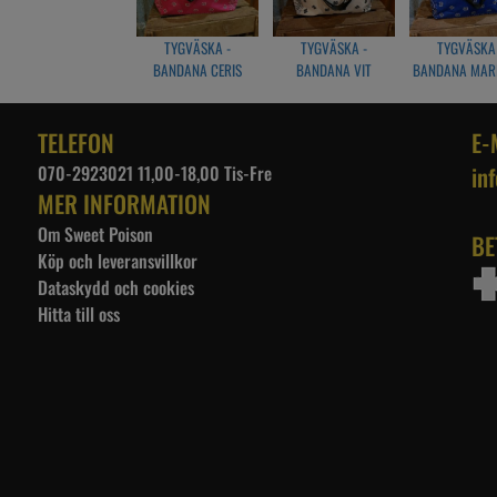
TYGVÄSKA -
TYGVÄSKA -
TYGVÄSKA 
BANDANA CERIS
BANDANA VIT
BANDANA MAR
TELEFON
E-
070-2923021 11,00-18,00 Tis-Fre
in
MER INFORMATION
Om Sweet Poison
BE
Köp och leveransvillkor
Dataskydd och cookies
Hitta till oss