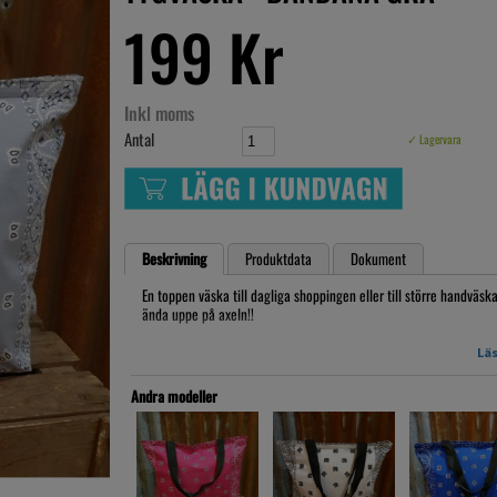
199 Kr
Inkl moms
Antal
✓ Lagervara
Beskrivning
Produktdata
Dokument
En toppen väska till dagliga shoppingen eller till större handväs
ända uppe på axeln!!
Mått:
Läs
Bredd:
Höjd:
Andra modeller
Bredd: 10cm
Artikelnr: BANVÄS21