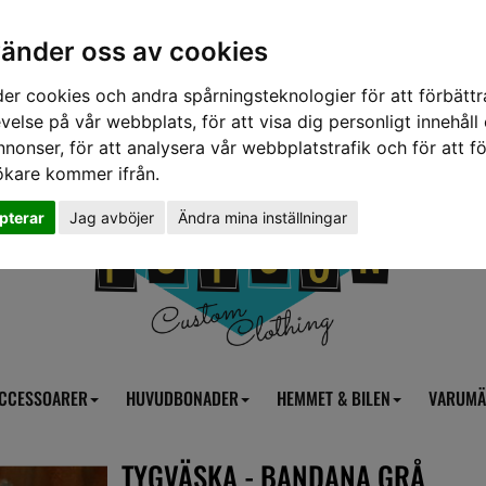
vänder oss av cookies
er cookies och andra spårningsteknologier för att förbättr
velse på vår webbplats, för att visa dig personligt innehåll
nnonser, för att analysera vår webbplatstrafik och för att fö
ökare kommer ifrån.
pterar
Jag avböjer
Ändra mina inställningar
CCESSOARER
HUVUDBONADER
HEMMET & BILEN
VARUMÄ
TYGVÄSKA - BANDANA GRÅ