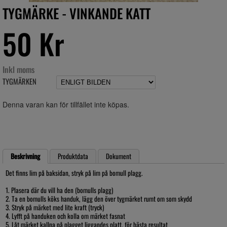
TYGMÄRKE - VINKANDE KATT
50 Kr
Inkl moms
TYGMÄRKEN
Denna varan kan för tillfället inte köpas.
Beskrivning
Produktdata
Dokument
Det finns lim på baksidan, stryk på lim på bomull plagg.
1. Plasera där du vill ha den (bomulls plagg)
2. Ta en bomulls köks handuk, lägg den över tygmärket rumt om som skydd
3. Stryk på märket med lite kraft (tryck)
4. Lyfft på handuken och kolla om märket fasnat
5. Låt märket kallna på plagget liggandes platt, för bästa resultat