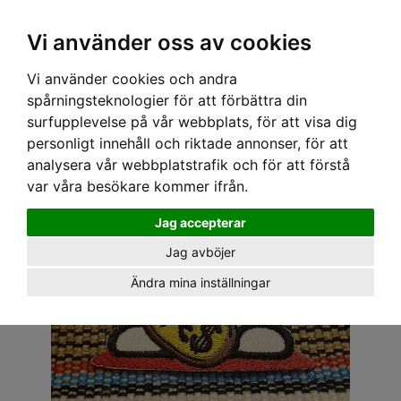
OM OSS & KONTAKT
KÖPVILLKOR
Kr
Vi använder oss av cookies
Vi använder cookies och andra
Hem
›
ACCESSOARER
›
TYGMÄRKEN
› TYGMÄRKE - VINKANDE KATT
spårningsteknologier för att förbättra din
surfupplevelse på vår webbplats, för att visa dig
personligt innehåll och riktade annonser, för att
analysera vår webbplatstrafik och för att förstå
var våra besökare kommer ifrån.
Jag accepterar
Jag avböjer
Ändra mina inställningar