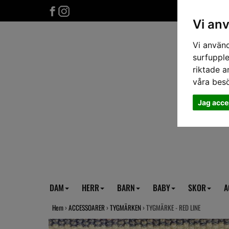
Vi an
Vi använd
surfupple
riktade a
våra bes
Jag acce
DAM
HERR
BARN
BABY
SKOR
A
Hem
›
ACCESSOARER
›
TYGMÄRKEN
› TYGMÄRKE - RED LINE