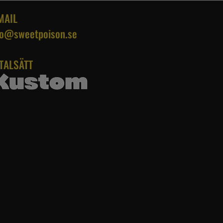
MAIL
fo@sweetpoison.se
TALSÄTT