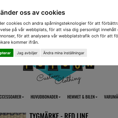
vänder oss av cookies
er cookies och andra spårningsteknologier för att förbättr
velse på vår webbplats, för att visa dig personligt innehåll
nnonser, för att analysera vår webbplatstrafik och för att fö
ökare kommer ifrån.
pterar
Jag avböjer
Ändra mina inställningar
CCESSOARER
HUVUDBONADER
HEMMET & BILEN
VARUMÄ
TYGMÄRKE - RED LINE