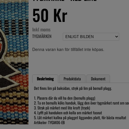
50 Kr
Inkl moms
TYGMÄRKEN
Denna varan kan för tillfället inte köpas.
Beskrivning
Produktdata
Dokument
Det finns lim på baksidan, stryk på lim på bomull plagg.
1. Plasera där du vill ha den (bomulls plagg)
2. Ta en bomulls köks handuk, lägg den över tygmärket rumt om s
3. Stryk på märket med lite kraft (tryck)
4. Lyfft på handuken och kolla om märket fasnat
5. Låt märket kallna på plagget liggandes platt, för bästa resultat
Artikelnr: TYGM06-EB