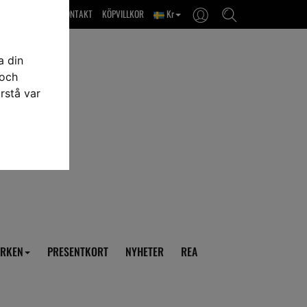
OM OSS & KONTAKT
KÖPVILLKOR
Kr
a din
 och
rstå var
RKEN
PRESENTKORT
NYHETER
REA