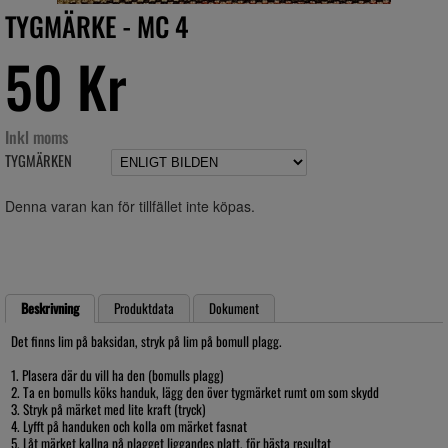
TYGMÄRKE - MC 4
50 Kr
Inkl moms
TYGMÄRKEN
Denna varan kan för tillfället inte köpas.
Beskrivning
Produktdata
Dokument
Det finns lim på baksidan, stryk på lim på bomull plagg.
1. Plasera där du vill ha den (bomulls plagg)
2. Ta en bomulls köks handuk, lägg den över tygmärket rumt om som skydd
3. Stryk på märket med lite kraft (tryck)
4. Lyfft på handuken och kolla om märket fasnat
5. Låt märket kallna på plagget liggandes platt, för bästa resultat