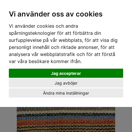
OM OSS & KONTAKT
KÖPVILLKOR
Kr
Vi använder oss av cookies
Vi använder cookies och andra
Hem
›
ACCESSOARER
›
TYGMÄRKEN
› TYGMÄRKE - MC 4
spårningsteknologier för att förbättra din
surfupplevelse på vår webbplats, för att visa dig
personligt innehåll och riktade annonser, för att
analysera vår webbplatstrafik och för att förstå
var våra besökare kommer ifrån.
Jag accepterar
Jag avböjer
Ändra mina inställningar