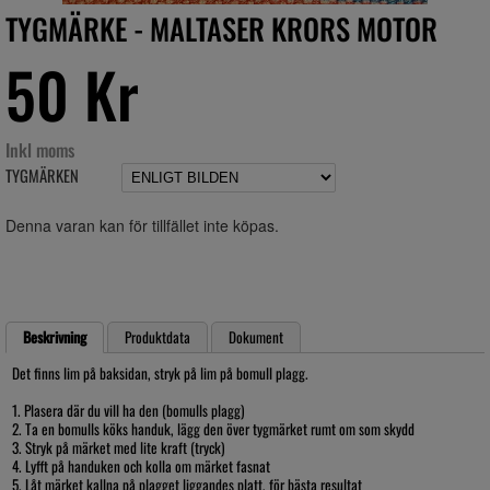
TYGMÄRKE - MALTASER KRORS MOTOR
50 Kr
Inkl moms
TYGMÄRKEN
Denna varan kan för tillfället inte köpas.
Beskrivning
Produktdata
Dokument
Det finns lim på baksidan, stryk på lim på bomull plagg.
1. Plasera där du vill ha den (bomulls plagg)
2. Ta en bomulls köks handuk, lägg den över tygmärket rumt om som skydd
3. Stryk på märket med lite kraft (tryck)
4. Lyfft på handuken och kolla om märket fasnat
5. Låt märket kallna på plagget liggandes platt, för bästa resultat