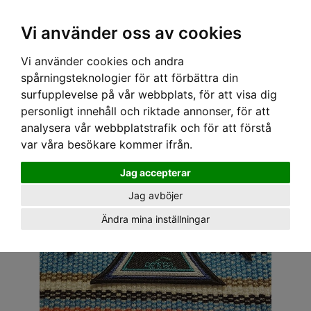
OM OSS & KONTAKT
KÖPVILLKOR
Kr
Vi använder oss av cookies
Vi använder cookies och andra
Hem
›
ACCESSOARER
›
TYGMÄRKEN
› TYGMÄRKE - MALTASER KRORS MOTOR
spårningsteknologier för att förbättra din
surfupplevelse på vår webbplats, för att visa dig
personligt innehåll och riktade annonser, för att
analysera vår webbplatstrafik och för att förstå
var våra besökare kommer ifrån.
Jag accepterar
Jag avböjer
Ändra mina inställningar