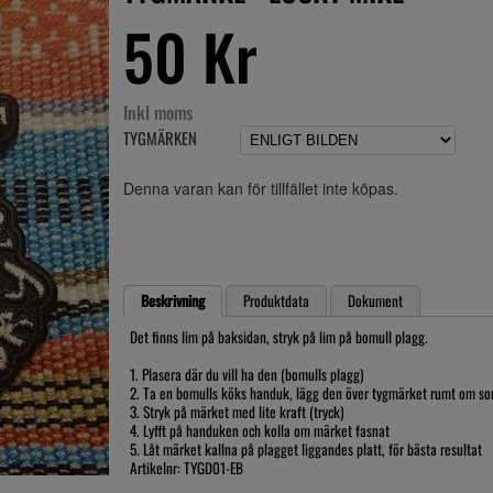
50 Kr
Inkl moms
TYGMÄRKEN
Denna varan kan för tillfället inte köpas.
Beskrivning
Produktdata
Dokument
Det finns lim på baksidan, stryk på lim på bomull plagg.
1. Plasera där du vill ha den (bomulls plagg)
2. Ta en bomulls köks handuk, lägg den över tygmärket rumt om s
3. Stryk på märket med lite kraft (tryck)
4. Lyfft på handuken och kolla om märket fasnat
5. Låt märket kallna på plagget liggandes platt, för bästa resultat
Artikelnr: TYGD01-EB