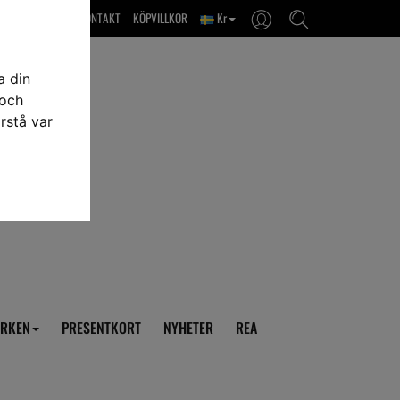
OM OSS & KONTAKT
KÖPVILLKOR
Kr
a din
 och
rstå var
RKEN
PRESENTKORT
NYHETER
REA