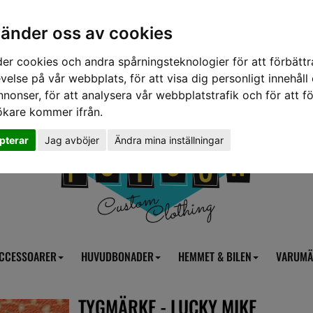
vänder oss av cookies
er cookies och andra spårningsteknologier för att förbättr
velse på vår webbplats, för att visa dig personligt innehåll
nnonser, för att analysera vår webbplatstrafik och för att fö
ökare kommer ifrån.
pterar
Jag avböjer
Ändra mina inställningar
CCESSOARER
HUVUDBONADER
HEMMET & BILEN
VARUMÄ
TYGMÄRKE - LUCKY MIKE