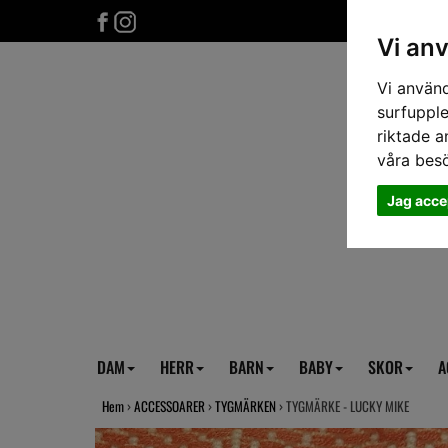
Vi an
Vi använd
surfupple
riktade a
våra bes
Jag acce
DAM
HERR
BARN
BABY
SKOR
A
Hem
›
ACCESSOARER
›
TYGMÄRKEN
› TYGMÄRKE - LUCKY MIKE