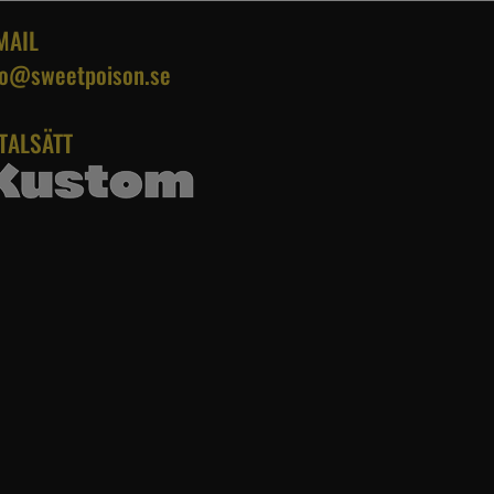
MAIL
fo@sweetpoison.se
TALSÄTT