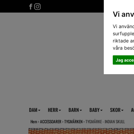
Vi an
Vi använd
surfupple
riktade a
våra bes
Jag acce
DAM
HERR
BARN
BABY
SKOR
A
Hem
›
ACCESSOARER
›
TYGMÄRKEN
› TYGMÄRKE - INDIAN SKULL