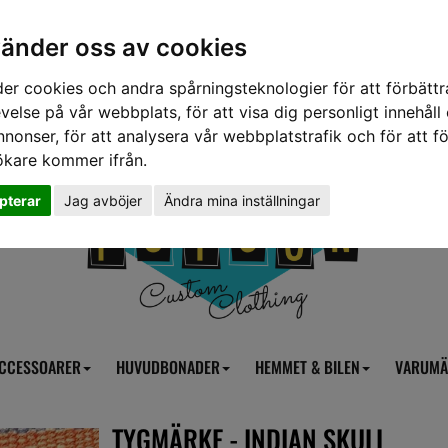
vänder oss av cookies
er cookies och andra spårningsteknologier för att förbättr
velse på vår webbplats, för att visa dig personligt innehåll
nnonser, för att analysera vår webbplatstrafik och för att fö
ökare kommer ifrån.
pterar
Jag avböjer
Ändra mina inställningar
CCESSOARER
HUVUDBONADER
HEMMET & BILEN
VARUMÄ
TYGMÄRKE - INDIAN SKULL