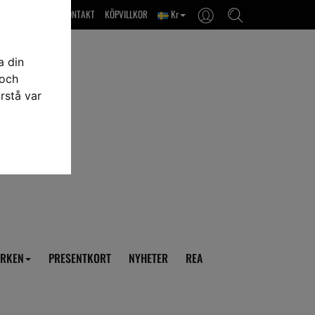
OM OSS & KONTAKT
KÖPVILLKOR
Kr
a din
 och
rstå var
RKEN
PRESENTKORT
NYHETER
REA