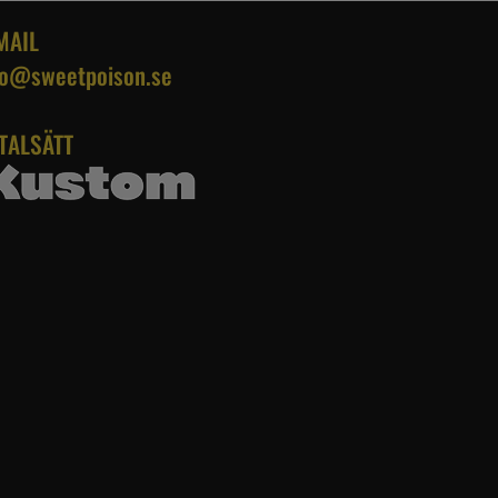
MAIL
fo@sweetpoison.se
TALSÄTT