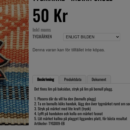
50 Kr
Inkl moms
TYGMÄRKEN
Denna varan kan för tillfället inte köpas.
Beskrivning
Produktdata
Dokument
Det finns lim på baksidan, stryk på lim på bomull plagg.
1. Plasera där du vill ha den (bomulls plagg)
2. Ta en bomulls köks handuk, lägg den över tygmärket rumt om s
3. Stryk på märket med lite kraft (tryck)
4. Lyfft på handuken och kolla om märket fasnat
5. Låt märket kallna på plagget liggandes platt, för bästa resultat
Artikelnr: TYGD09-EB