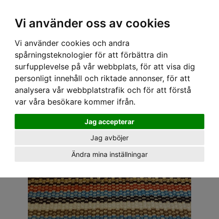
OM OSS & KONTAKT
KÖPVILLKOR
Kr
Vi använder oss av cookies
Vi använder cookies och andra
Hem
›
ACCESSOARER
›
TYGMÄRKEN
› TYGMÄRKE - HACKE HALSDUK
spårningsteknologier för att förbättra din
surfupplevelse på vår webbplats, för att visa dig
personligt innehåll och riktade annonser, för att
analysera vår webbplatstrafik och för att förstå
var våra besökare kommer ifrån.
Jag accepterar
Jag avböjer
Ändra mina inställningar