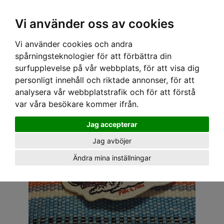
OM OSS & KONTAKT
KÖPVILLKOR
Kr
Vi använder oss av cookies
Vi använder cookies och andra
Hem
›
ACCESSOARER
›
TYGMÄRKEN
› TYGMÄRKE - HACKE BIL
spårningsteknologier för att förbättra din
surfupplevelse på vår webbplats, för att visa dig
personligt innehåll och riktade annonser, för att
analysera vår webbplatstrafik och för att förstå
var våra besökare kommer ifrån.
Jag accepterar
Jag avböjer
Ändra mina inställningar