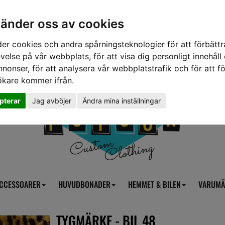
vänder oss av cookies
er cookies och andra spårningsteknologier för att förbättr
velse på vår webbplats, för att visa dig personligt innehåll
nnonser, för att analysera vår webbplatstrafik och för att fö
ökare kommer ifrån.
pterar
Jag avböjer
Ändra mina inställningar
CCESSOARER
HUVUDBONADER
HEMMET & BILEN
VARUMÄ
TYGMÄRKE - BIL 48