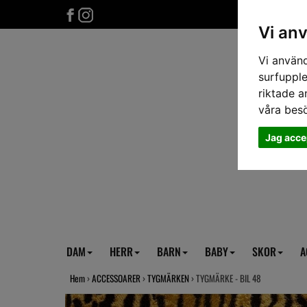
Vi an
Vi använd
surfupple
riktade a
våra bes
Jag acce
DAM
HERR
BARN
BABY
SKOR
A
Hem
›
ACCESSOARER
›
TYGMÄRKEN
› TYGMÄRKE - BIL 48