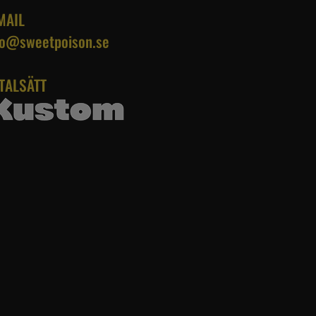
MAIL
fo@sweetpoison.se
TALSÄTT