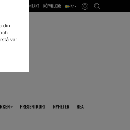
OM OSS & KONTAKT
KÖPVILLKOR
Kr
a din
 och
rstå var
RKEN
PRESENTKORT
NYHETER
REA