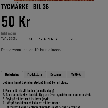
TYGMÄRKE - BIL 36
50 Kr
Inkl moms
TYGMÄRKEN
Denna varan kan för tillfället inte köpas.
Beskrivning
Produktdata
Dokument
Multiköp
Det finns lim på baksidan, stryk på lim på bomull plagg.
1. Plasera där du vill ha den (bomulls plagg)
2. Ta en bomulls köks handuk, lägg den över tygmärket rumt om som skydd
3. Stryk på märket med lite kraft (tryck)
4. Lyfft på handuken och kolla om märket fasnat
5. Låt märket kallna på plagget liggandes platt, för bästa resultat