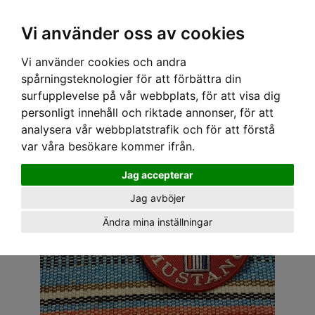
OM OSS & KONTAKT
KÖPVILLKOR
Kr
Vi använder oss av cookies
Vi använder cookies och andra
Hem
›
ACCESSOARER
›
TYGMÄRKEN
› TYGMÄRKE - BIL 36
spårningsteknologier för att förbättra din
surfupplevelse på vår webbplats, för att visa dig
personligt innehåll och riktade annonser, för att
analysera vår webbplatstrafik och för att förstå
var våra besökare kommer ifrån.
Jag accepterar
Jag avböjer
Ändra mina inställningar