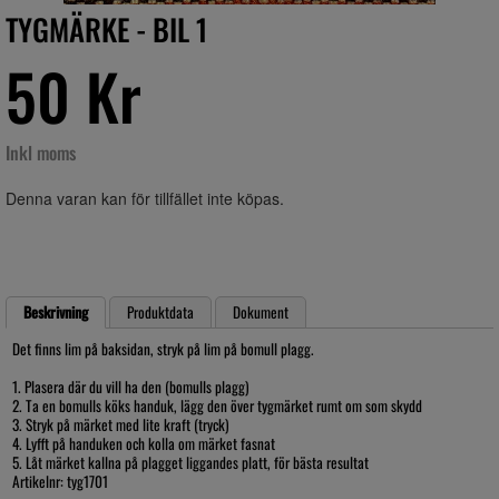
TYGMÄRKE - BIL 1
50 Kr
Inkl moms
Denna varan kan för tillfället inte köpas.
Beskrivning
Produktdata
Dokument
Det finns lim på baksidan, stryk på lim på bomull plagg.
1. Plasera där du vill ha den (bomulls plagg)
2. Ta en bomulls köks handuk, lägg den över tygmärket rumt om som skydd
3. Stryk på märket med lite kraft (tryck)
4. Lyfft på handuken och kolla om märket fasnat
5. Låt märket kallna på plagget liggandes platt, för bästa resultat
Artikelnr: tyg1701