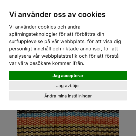
OM OSS & KONTAKT
KÖPVILLKOR
Kr
Vi använder oss av cookies
Vi använder cookies och andra
Hem
›
ACCESSOARER
›
TYGMÄRKEN
› TYGMÄRKE - BIL 1
spårningsteknologier för att förbättra din
surfupplevelse på vår webbplats, för att visa dig
personligt innehåll och riktade annonser, för att
analysera vår webbplatstrafik och för att förstå
var våra besökare kommer ifrån.
Jag accepterar
Jag avböjer
Ändra mina inställningar