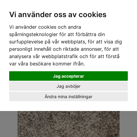
OM OSS & KONTAKT
KÖPVILLKOR
Kr
Vi använder oss av cookies
Vi använder cookies och andra
Hem
›
ACCESSOARER
›
PIERCINGAR & TUNNLAR
› TUNNEL - MÖRKT TRÄ 14 MM
spårningsteknologier för att förbättra din
surfupplevelse på vår webbplats, för att visa dig
personligt innehåll och riktade annonser, för att
analysera vår webbplatstrafik och för att förstå
var våra besökare kommer ifrån.
Jag accepterar
Jag avböjer
Ändra mina inställningar