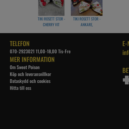
TIKI ROSETT STOR -
TIKI ROSETT STOR -
CHERRY VIT
ANKARE,
JORDGUBBAR ELLER
CHERRYS
TELEFON
E-
070-2923021 11,00-18,00 Tis-Fre
in
MER INFORMATION
Om Sweet Poison
BE
Köp och leveransvillkor
Dataskydd och cookies
Hitta till oss