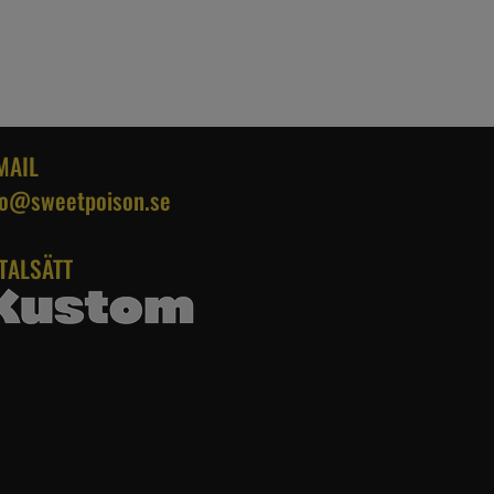
MAIL
fo@sweetpoison.se
TALSÄTT