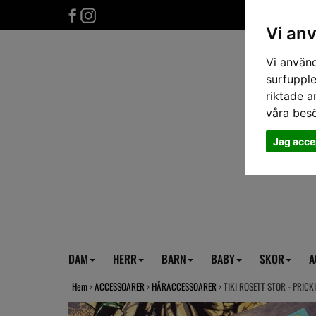
Vi an
Vi använd
surfupple
riktade a
våra bes
Jag acce
DAM
HERR
BARN
BABY
SKOR
A
Hem
›
ACCESSOARER
›
HÅRACCESSOARER
› TIKI ROSETT STOR - PRIC