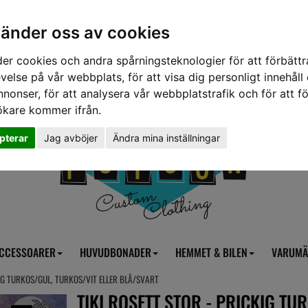
vänder oss av cookies
er cookies och andra spårningsteknologier för att förbättr
velse på vår webbplats, för att visa dig personligt innehåll
nnonser, för att analysera vår webbplatstrafik och för att fö
ökare kommer ifrån.
pterar
Jag avböjer
Ändra mina inställningar
CCESSOARER
HUVUDBONADER
HEMMET & BILEN
VARUMÄ
KIG TURKOS/GUL, TURKOS/VIT ELLER BLÅ/SVART
TIKI ROSETT STOR - PRICKIG TU