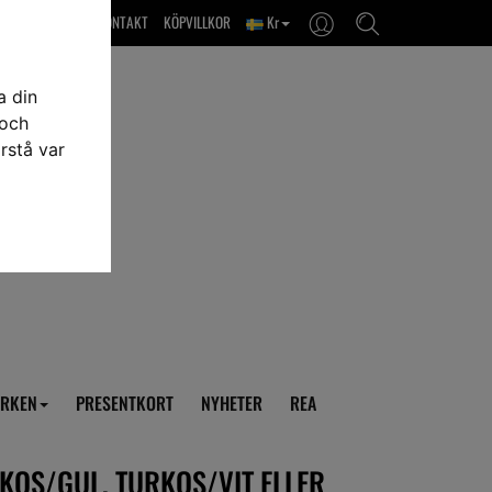
OM OSS & KONTAKT
KÖPVILLKOR
Kr
a din
 och
rstå var
RKEN
PRESENTKORT
NYHETER
REA
RKOS/GUL, TURKOS/VIT ELLER