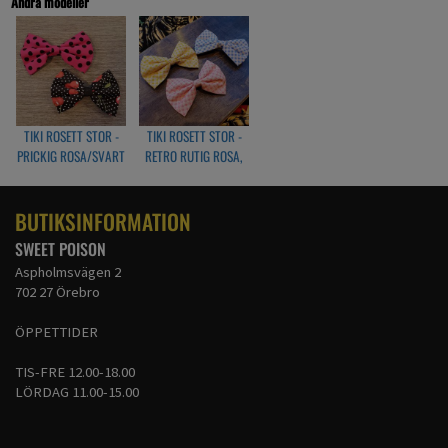
Andra modeller
TIKI ROSETT STOR -
TIKI ROSETT STOR -
PRICKIG ROSA/SVART
RETRO RUTIG ROSA,
BLÅ ELLER GUL
BUTIKSINFORMATION
SWEET POISON
Aspholmsvägen 2
702 27 Örebro
ÖPPETTIDER
TIS-FRE 12.00-18.00
LÖRDAG 11.00-15.00