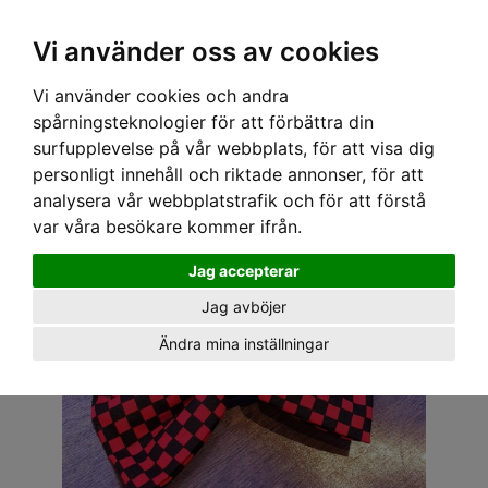
OM OSS & KONTAKT
KÖPVILLKOR
Kr
Vi använder oss av cookies
Vi använder cookies och andra
Hem
›
ACCESSOARER
›
HÅRACCESSOARER
› TIKI ROSETT STOR - GRÖN ELLER
spårningsteknologier för att förbättra din
RÖD/SVART
surfupplevelse på vår webbplats, för att visa dig
personligt innehåll och riktade annonser, för att
analysera vår webbplatstrafik och för att förstå
var våra besökare kommer ifrån.
Jag accepterar
Jag avböjer
Ändra mina inställningar