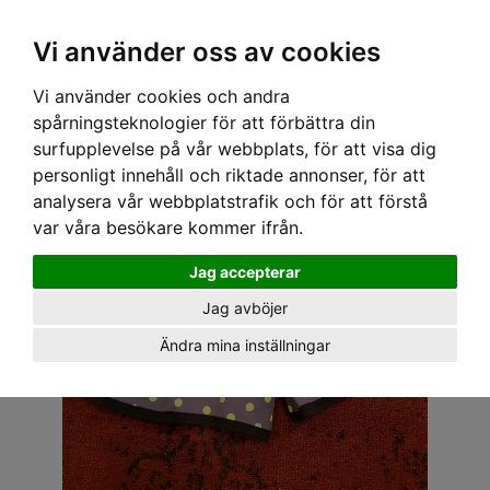
OM OSS & KONTAKT
KÖPVILLKOR
Kr
Vi använder oss av cookies
Vi använder cookies och andra
Hem
›
DAM
›
SHORTS
› SWEET HOTPANTS - PRICKIGA LILA/TURKOS
spårningsteknologier för att förbättra din
surfupplevelse på vår webbplats, för att visa dig
personligt innehåll och riktade annonser, för att
analysera vår webbplatstrafik och för att förstå
var våra besökare kommer ifrån.
Jag accepterar
Jag avböjer
Ändra mina inställningar