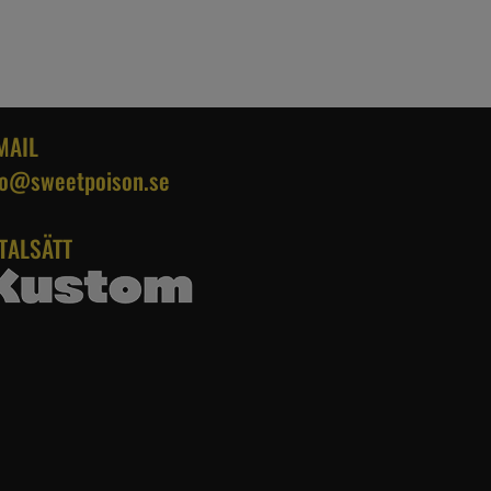
MAIL
fo@sweetpoison.se
TALSÄTT