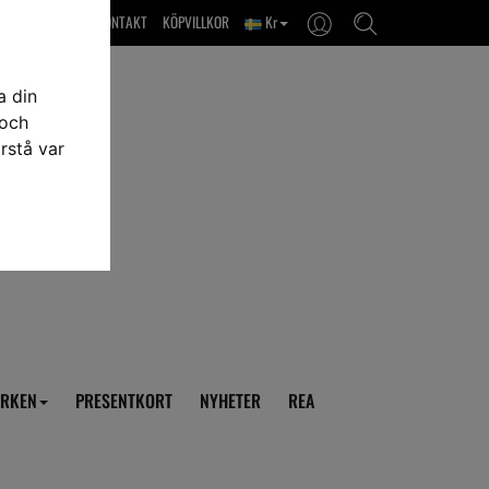
OM OSS & KONTAKT
KÖPVILLKOR
Kr
a din
 och
rstå var
RKEN
PRESENTKORT
NYHETER
REA