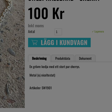
100 Kr
Inkl moms
Antal
✓ Lagervara
Beskrivning
Produktdata
Dokument
En grövre kedja med ett stort par cherrys.
Metal (ej niceltestat)
Artikelnr: SW1901