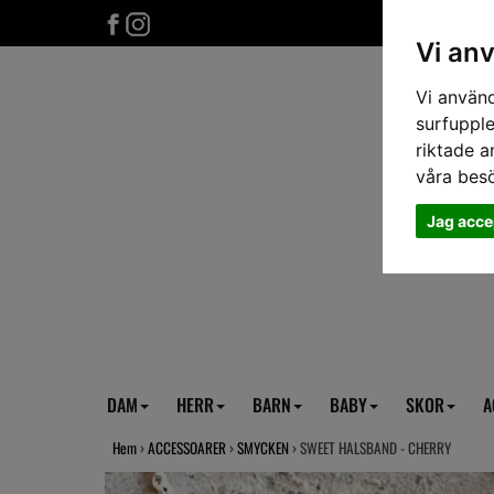
Vi an
Vi använd
surfupple
riktade a
våra bes
Jag acce
DAM
HERR
BARN
BABY
SKOR
A
Hem
›
ACCESSOARER
›
SMYCKEN
› SWEET HALSBAND - CHERRY