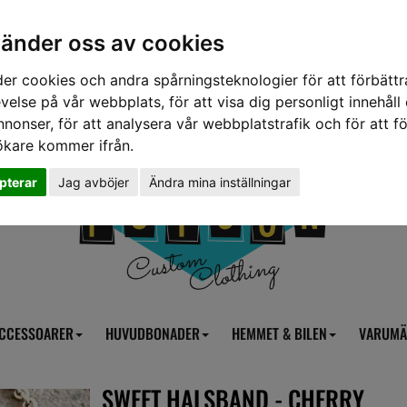
vänder oss av cookies
er cookies och andra spårningsteknologier för att förbättr
velse på vår webbplats, för att visa dig personligt innehåll
nnonser, för att analysera vår webbplatstrafik och för att fö
ökare kommer ifrån.
pterar
Jag avböjer
Ändra mina inställningar
CCESSOARER
HUVUDBONADER
HEMMET & BILEN
VARUMÄ
SWEET HALSBAND - CHERRY