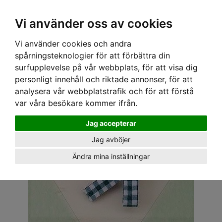
OM OSS & KONTAKT
KÖPVILLKOR
Kr
Vi använder oss av cookies
Vi använder cookies och andra
Hem
›
ACCESSOARER
›
HÅRACCESSOARER
› SWEET CO. ROSETTER - KERSTIN GRÖN
spårningsteknologier för att förbättra din
surfupplevelse på vår webbplats, för att visa dig
personligt innehåll och riktade annonser, för att
analysera vår webbplatstrafik och för att förstå
var våra besökare kommer ifrån.
Jag accepterar
Jag avböjer
Ändra mina inställningar