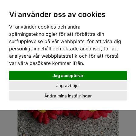
OM OSS & KONTAKT
KÖPVILLKOR
Kr
Vi använder oss av cookies
Vi använder cookies och andra
Hem
›
ACCESSOARER
›
HÅRACCESSOARER
› SWEET CO. HÅRNÅLAR - BLOMMA RÖD
spårningsteknologier för att förbättra din
surfupplevelse på vår webbplats, för att visa dig
personligt innehåll och riktade annonser, för att
analysera vår webbplatstrafik och för att förstå
var våra besökare kommer ifrån.
Jag accepterar
Jag avböjer
Ändra mina inställningar