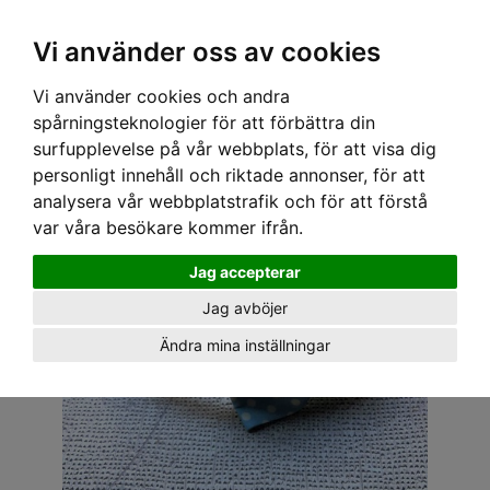
OM OSS & KONTAKT
KÖPVILLKOR
Kr
Vi använder oss av cookies
Vi använder cookies och andra
Hem
›
ACCESSOARER
›
HÅRACCESSOARER
› SWEET CO. DIADEM - FIN ROSETT TURKOS
spårningsteknologier för att förbättra din
BLÅ
surfupplevelse på vår webbplats, för att visa dig
personligt innehåll och riktade annonser, för att
analysera vår webbplatstrafik och för att förstå
var våra besökare kommer ifrån.
Jag accepterar
Jag avböjer
Ändra mina inställningar