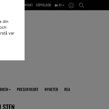
OM OSS & KONTAKT
KÖPVILLKOR
Kr
a din
 och
rstå var
RKEN
PRESENTKORT
NYHETER
REA
N STEN