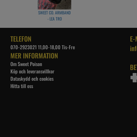
SWEET CO. ARMBAND
- LEA TRO
TELEFON
E-
070-2923021 11,00-18,00 Tis-Fre
in
MER INFORMATION
Om Sweet Poison
BE
Köp och leveransvillkor
Dataskydd och cookies
Hitta till oss