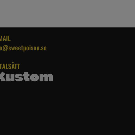
MAIL
fo@sweetpoison.se
TALSÄTT