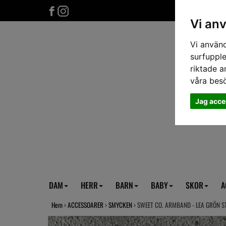
Vi an
Vi använd
surfupple
riktade a
våra bes
Jag acce
DAM
HERR
BARN
BABY
SKOR
A
Hem
›
ACCESSOARER
›
SMYCKEN
› SWEET CO. ARMBAND - LEA GRÖN S