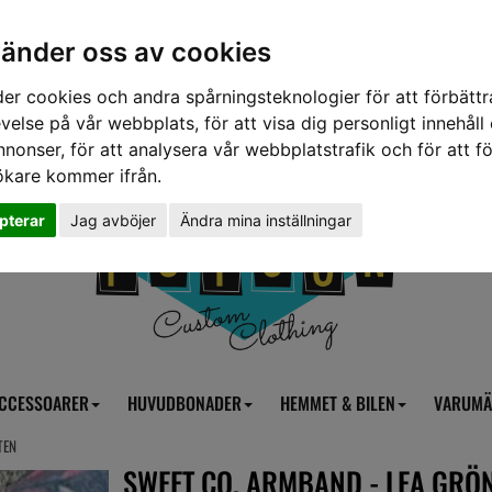
vänder oss av cookies
er cookies och andra spårningsteknologier för att förbättr
velse på vår webbplats, för att visa dig personligt innehåll
nnonser, för att analysera vår webbplatstrafik och för att fö
ökare kommer ifrån.
pterar
Jag avböjer
Ändra mina inställningar
CCESSOARER
HUVUDBONADER
HEMMET & BILEN
VARUMÄ
TEN
SWEET CO. ARMBAND - LEA GRÖ