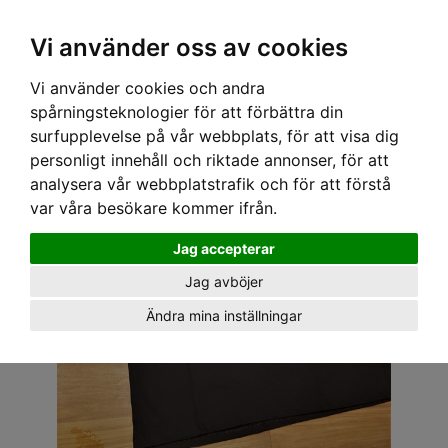
OM OSS & KONTAKT
KÖPVILLKOR
Kr
Vi använder oss av cookies
Vi använder cookies och andra
Hem
›
HERR
›
T-SHIRT
› SURF LAB T-SHIRT - SAILER ANCHOR BLACK
spårningsteknologier för att förbättra din
surfupplevelse på vår webbplats, för att visa dig
personligt innehåll och riktade annonser, för att
analysera vår webbplatstrafik och för att förstå
var våra besökare kommer ifrån.
Jag accepterar
Jag avböjer
Ändra mina inställningar