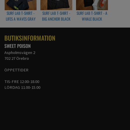
SURF LAB T-SHIRT -
SURF LAB T-SHIRT -
SURF LAB T-SHIRT - A
LIFES A WAVES GRAY
BIG ANCHOR BLACK
WHALE BLACK
BUTIKSINFORMATION
SWEET POISON
Aspholmsvägen 2
702 27 Örebro
ÖPPETTIDER
TIS-FRE 12.00-18.00
LÖRDAG 11.00-15.00