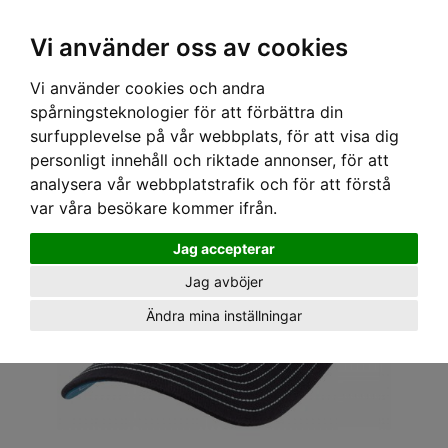
OM OSS & KONTAKT
KÖPVILLKOR
Kr
Vi använder oss av cookies
Vi använder cookies och andra
Hem
›
HUVUDBONADER
›
KEPS
›
TRUCKERKEPS
› STETSON KEPS -TRUCKER CAP GLOW
spårningsteknologier för att förbättra din
IN THE DARK
surfupplevelse på vår webbplats, för att visa dig
personligt innehåll och riktade annonser, för att
analysera vår webbplatstrafik och för att förstå
var våra besökare kommer ifrån.
Jag accepterar
Jag avböjer
Ändra mina inställningar