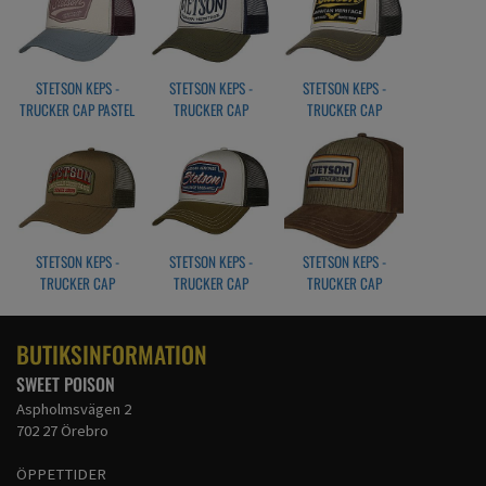
STETSON KEPS -
STETSON KEPS -
STETSON KEPS -
TRUCKER CAP PASTEL
TRUCKER CAP
TRUCKER CAP
WESTERN PATCH
AMERICAN HERITAGE
OLIVE/WHITE
STETSON KEPS -
STETSON KEPS -
STETSON KEPS -
TRUCKER CAP
TRUCKER CAP
TRUCKER CAP
VINTAGE WESTERN
CLASSIC RACE
COTTON LINEN STRIPE
BROWN/OLIVE
BUTIKSINFORMATION
SWEET POISON
Aspholmsvägen 2
702 27 Örebro
ÖPPETTIDER