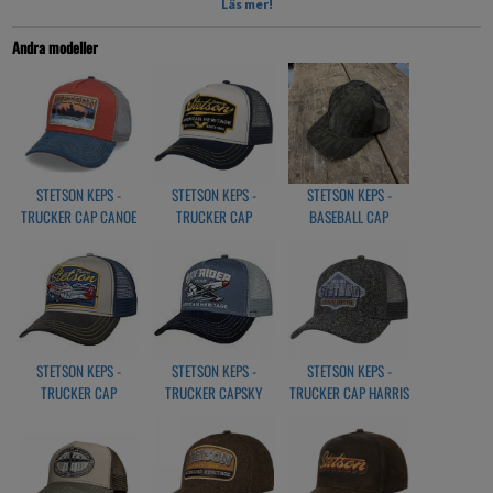
One size
Läs mer!
Adjustable size
Material 100% polyester
Andra modeller
Lining 100% cotton
Length of visor 7 cm
Height of crown approx. 10.5 cm
Artikelnr: 7761182 2
STETSON KEPS -
STETSON KEPS -
STETSON KEPS -
TRUCKER CAP CANOE
TRUCKER CAP
BASEBALL CAP
AMERICAN HERITAGE
OUTDOOR
NAVY
STETSON KEPS -
STETSON KEPS -
STETSON KEPS -
TRUCKER CAP
TRUCKER CAPSKY
TRUCKER CAP HARRIS
MUSTANG
RIDER
TWEED