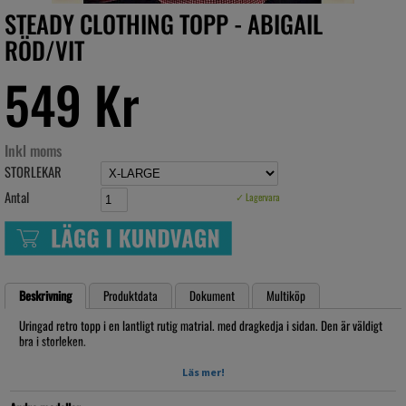
STEADY CLOTHING TOPP - ABIGAIL
RÖD/VIT
549 Kr
Inkl moms
STORLEKAR
Antal
✓ Lagervara
Beskrivning
Produktdata
Dokument
Multiköp
Uringad retro topp i en lantligt rutig matrial. med dragkedja i sidan. Den är väldigt
bra i storleken.
STEADY CLOTHING - DIN STORLEK
Läs mer!
(den i rulllisten är DIN STORLEK)
S=S