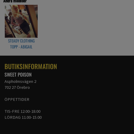
Andra modeller
M=M
L=L
XL=XL
1XL=2XL
2XL=3XL
3XL=4XL
STEADY CLOTHING
TOPP - ABIGAIL
SVART/VIT
BUTIKSINFORMATION
SWEET POISON
Aspholmsvägen 2
702 27 Örebro
ÖPPETTIDER
TIS-FRE 12.00-18.00
LÖRDAG 11.00-15.00