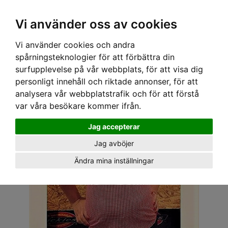
OM OSS & KONTAKT
KÖPVILLKOR
Kr
Vi använder oss av cookies
Vi använder cookies och andra
Hem
›
DAM
›
PLUS-STORLEKAR
› STEADY CLOTHING TOPP - ABIGAIL RÖD/VIT
spårningsteknologier för att förbättra din
surfupplevelse på vår webbplats, för att visa dig
personligt innehåll och riktade annonser, för att
analysera vår webbplatstrafik och för att förstå
var våra besökare kommer ifrån.
Jag accepterar
Jag avböjer
Ändra mina inställningar