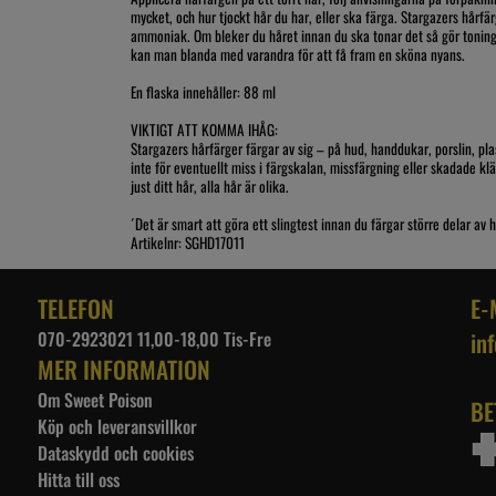
mycket, och hur tjockt hår du har, eller ska färga. Stargazers hår
ammoniak. Om bleker du håret innan du ska tonar det så gör toninge
kan man blanda med varandra för att få fram en sköna nyans.
En flaska innehåller: 88 ml
VIKTIGT ATT KOMMA IHÅG:
Stargazers hårfärger färgar av sig – på hud, handdukar, porslin, pla
inte för eventuellt miss i färgskalan, missfärgning eller skadade kläd
just ditt hår, alla hår är olika.
´Det är smart att göra ett slingtest innan du färgar större delar av 
Artikelnr: SGHD17011
TELEFON
E-
070-2923021 11,00-18,00 Tis-Fre
in
MER INFORMATION
Om Sweet Poison
BE
Köp och leveransvillkor
Dataskydd och cookies
Hitta till oss