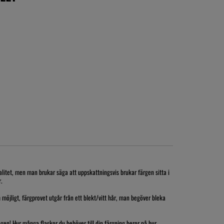
litet, men man brukar säga att uppskattningsvis brukar färgen sitta i
r.
 möjligt, färgprovet utgår från ett blekt/vitt hår, man begöver bleka
ngen! Hur många flaskor du behöver till din färgning beror på hur