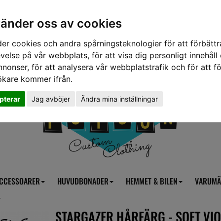
vänder oss av cookies
er cookies och andra spårningsteknologier för att förbättr
velse på vår webbplats, för att visa dig personligt innehåll
nnonser, för att analysera vår webbplatstrafik och för att fö
ökare kommer ifrån.
pterar
Jag avböjer
Ändra mina inställningar
CCESSOARER
HUVUDBONADER
HEMMET & BILEN
VARUMÄ
T
STARGAZER HÅRFÄRG - SOFT VIO