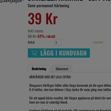
Semi-permanent hårtoning
39 Kr
Inkl moms
69 Kr
43% rabatt
Antal
✓ Lagervara
Beskrivning
Dokument
HÅRFÄRGER MED DET LILLA EXTRA!
Stargazers hårfärger håller olika länge beroende på din egen hårkva
6-9 tvättar, den kan bleknar i färg styrka för varje gång man tvätta
För att uppnå bästa resultat, bör färgen appliceras på blekt hår som
öven om man är naturligt blond.
Applicera hårfärgen på ett torrt hår, följ anvisningarna på förpakni