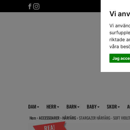
Vi an
Vi använd
surfupple
riktade a
våra bes
Jag acce
DAM
HERR
BARN
BABY
SKOR
A
Hem
›
ACCESSOARER
›
HÅRFÄRG
› STARGAZER HÅRFÄRG - SOFT VIOLE