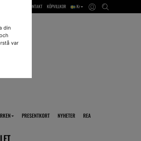
OM OSS & KONTAKT
KÖPVILLKOR
Kr
a din
 och
rstå var
RKEN
PRESENTKORT
NYHETER
REA
LET