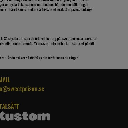
färger är mycket skonsamma mot hud och hår, de innehåller ingen
n att håret känns mjukare å friskare efteråt. Stargazers hårfärger
st. Så skydda allt som du inte vill ha färg på, sweetpoison.se ansvarar
er eller andra föremål. Vi ansvarar inte häller för resultatet på ditt
håret. Är du osäker så rådfråga din frisör innan du färgar!
MAIL
fo@sweetpoison.se
TALSÄTT