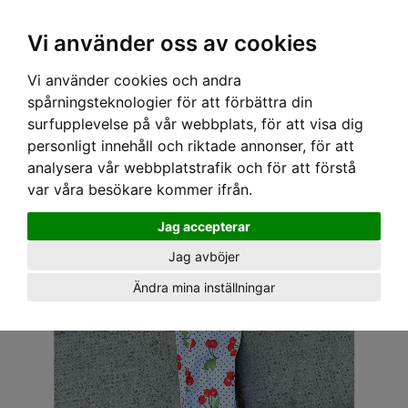
OM OSS & KONTAKT
KÖPVILLKOR
Kr
Vi använder oss av cookies
Vi använder cookies och andra
Hem
›
ACCESSOARER
›
HÅRACCESSOARER
› STÅLTRÅDS BANDANA SMAL - CHERRY
spårningsteknologier för att förbättra din
SMAL VIT
surfupplevelse på vår webbplats, för att visa dig
personligt innehåll och riktade annonser, för att
analysera vår webbplatstrafik och för att förstå
var våra besökare kommer ifrån.
Jag accepterar
Jag avböjer
Ändra mina inställningar