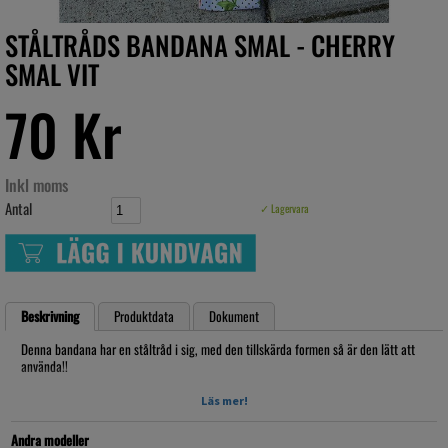
STÅLTRÅDS BANDANA SMAL - CHERRY
SMAL VIT
70 Kr
Inkl moms
Antal
✓ Lagervara
Beskrivning
Produktdata
Dokument
Denna bandana har en ståltråd i sig, med den tillskärda formen så är den lätt att
använda!!
Rockabilly stilen har man ofta en bandana i håret, till jobb vardagen eller på
Läs mer!
festen!!
Artikelnr: Bastå2018049
Andra modeller