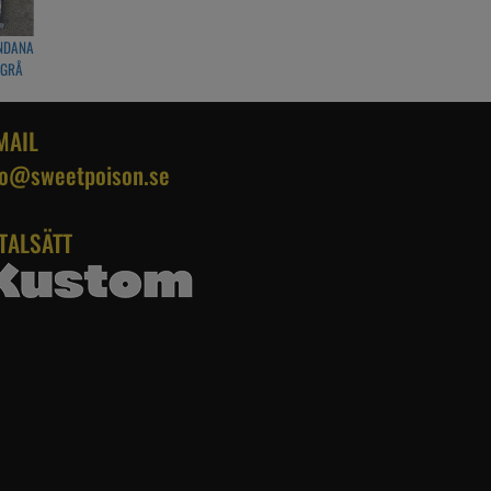
NDANA
 GRÅ
MAIL
fo@sweetpoison.se
TALSÄTT