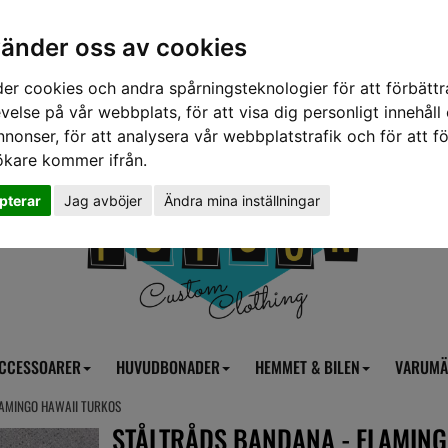
vänder oss av cookies
er cookies och andra spårningsteknologier för att förbättr
velse på vår webbplats, för att visa dig personligt innehåll
nnonser, för att analysera vår webbplatstrafik och för att fö
ökare kommer ifrån.
pterar
Jag avböjer
Ändra mina inställningar
CCESSOARER
HUVUDBONADER
HEMMET & BILEN
VARUMÄ
LAMINGO HAWAII TURKOS
STÅLTRÅDS BANDANA - FLAMING