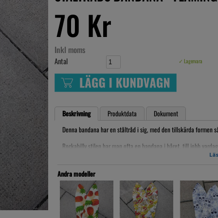
70 Kr
Inkl moms
Antal
✓ Lagervara
Beskrivning
Produktdata
Dokument
Denna bandana har en ståltråd i sig, med den tillskärda formen så
Rockabilly stilen har man ofta en bandana i håret, till jobb vardag
Artikelnr: Bastå2018036
Läs
Andra modeller