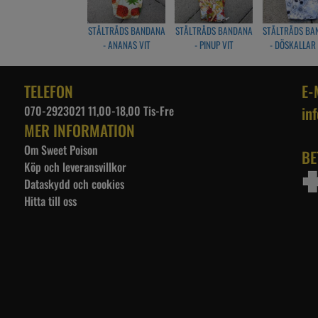
STÅLTRÅDS BANDANA
STÅLTRÅDS BANDANA
STÅLTRÅDS BA
- ANANAS VIT
- PINUP VIT
- DÖSKALLAR
TELEFON
E-
070-2923021 11,00-18,00 Tis-Fre
in
MER INFORMATION
Om Sweet Poison
BE
Köp och leveransvillkor
Dataskydd och cookies
Hitta till oss