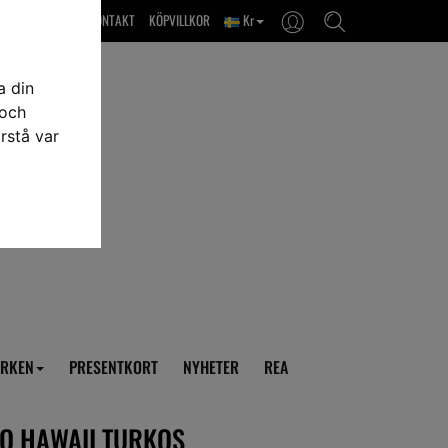
OM OSS & KONTAKT
KÖPVILLKOR
Kr
a din
 och
rstå var
RKEN
PRESENTKORT
NYHETER
REA
O HAWAII TURKOS