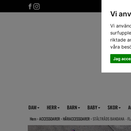
Vi an
Vi använd
surfupple
riktade a
våra bes
Jag acce
DAM
HERR
BARN
BABY
SKOR
A
Hem
›
ACCESSOARER
›
HÅRACCESSOARER
› STÅLTRÅDS BANDANA - F