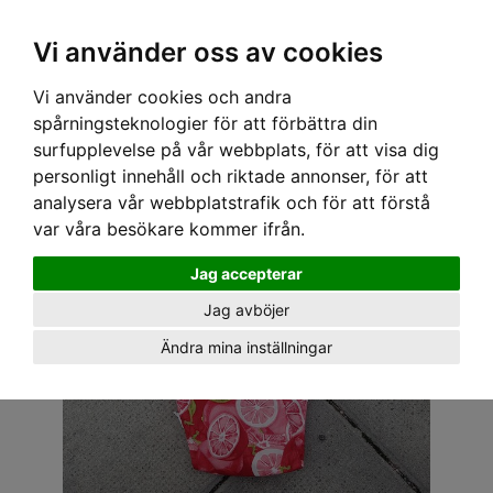
OM OSS & KONTAKT
KÖPVILLKOR
Kr
Vi använder oss av cookies
Vi använder cookies och andra
Hem
›
ACCESSOARER
›
HÅRACCESSOARER
› STÅLTRÅDS BANDANA - BLODAPELSIN
spårningsteknologier för att förbättra din
surfupplevelse på vår webbplats, för att visa dig
personligt innehåll och riktade annonser, för att
analysera vår webbplatstrafik och för att förstå
var våra besökare kommer ifrån.
Jag accepterar
Jag avböjer
Ändra mina inställningar