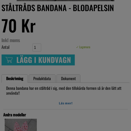
STÅLTRÅDS BANDANA - BLODAPELSIN
70 Kr
Inkl moms
Antal
✓ Lagervara
Beskrivning
Produktdata
Dokument
Denna bandana har en ståltråd i sig, med den tillskärda formen så är den lätt att
använda!!
Rockabilly stilen har man ofta en bandana i håret, till jobb vardagen eller på
Läs mer!
festen!!
Artikelnr: Bastå2018011
Andra modeller