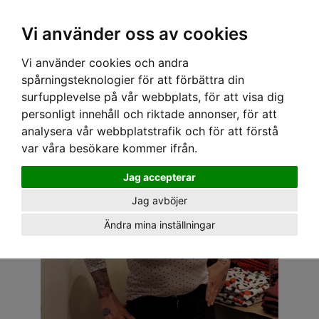
OM OSS & KONTAKT
KÖPVILLKOR
Kr
Vi använder oss av cookies
Vi använder cookies och andra
Hem
›
DAM
›
TOPPAR
› SPEEDY MIKE TOPP - SIA PRICKIG VIT
spårningsteknologier för att förbättra din
surfupplevelse på vår webbplats, för att visa dig
personligt innehåll och riktade annonser, för att
analysera vår webbplatstrafik och för att förstå
var våra besökare kommer ifrån.
Jag accepterar
Jag avböjer
Ändra mina inställningar